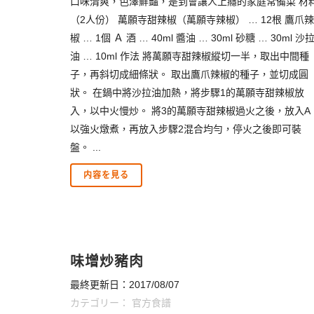
口味清爽，色澤鮮豔，是到會讓人上癮的家庭常備菜 材
（2人份） 萬願寺甜辣椒（萬願寺辣椒） … 12根 鷹爪辣
椒 … 1個 Ａ 酒 … 40ml 醬油 … 30ml 砂糖 … 30ml 沙
油 … 10ml 作法 將萬願寺甜辣椒縱切一半，取出中間種
子，再斜切成細條狀。 取出鷹爪辣椒的種子，並切成圓
狀。 在鍋中將沙拉油加熱，將步驟1的萬願寺甜辣椒放
入，以中火慢炒。 將3的萬願寺甜辣椒過火之後，放入A
以強火燉煮，再放入步驟2混合均勻，停火之後即可裝
盤。 ...
内容を見る
味增炒豬肉
最終更新日：2017/08/07
カテゴリー：
官方食譜