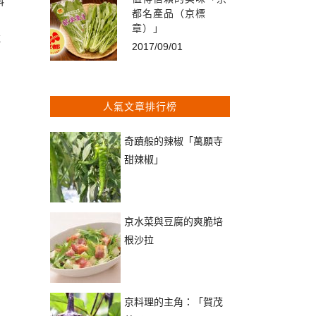
料
都名產品（京標
章）」
拉
2017/09/01
人氣文章排行榜
奇蹟般的辣椒「萬願寺
甜辣椒」
京水菜與豆腐的爽脆培
根沙拉
京料理的主角：「賀茂