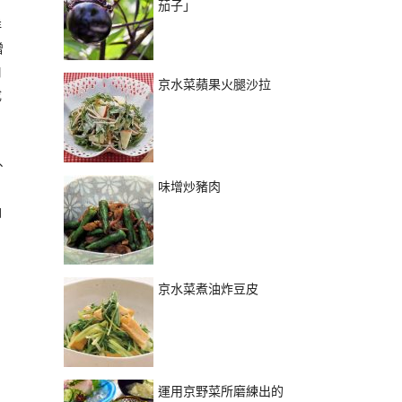
茄子」
洋
噌
口
京水菜蘋果火腿沙拉
成
、
味增炒豬肉
油
京水菜煮油炸豆皮
運用京野菜所磨練出的