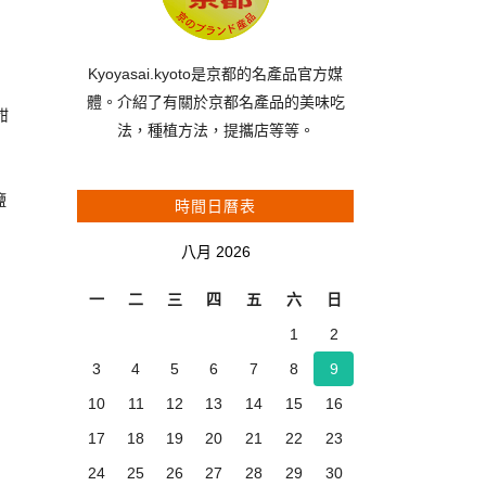
Kyoyasai.kyoto是京都的名產品官方媒
體。介紹了有關於京都名產品的美味吃
甜
法，種植方法，提攜店等等。
鹽
時間日曆表
八月 2026
一
二
三
四
五
六
日
1
2
3
4
5
6
7
8
9
10
11
12
13
14
15
16
17
18
19
20
21
22
23
24
25
26
27
28
29
30