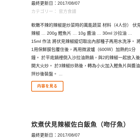
最終更新日：2017/08/07
カテゴリー：
官方食譜
軟嫩不辣的辣椒是炒菜時的萬能蔬菜 材料（4人份） 伏
辣椒 … 200g 鰹魚片 … 10g 醬油 … 30ml 沙拉油 …
15ml 作法 將伏見辣椒縱切取出內部種子再用水洗淨。 
1用保鮮膜包覆住後，再用微波爐（600Ｗ）加熱約1分
鐘。 於平底鍋裡倒入沙拉油熱鍋，與2的辣椒一起放入後
開大火炒。 於3辣椒炒熟後，轉為小火加入鰹魚片與醬油
拌炒後裝盤。 ...
内容を見る
炊煮伏見辣椒佐白飯魚（吻仔魚）
最終更新日：2017/08/07