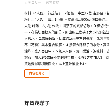
カテゴリー：
官方食譜
材料（4人份） 賀茂茄子…2個 蝦…中型12隻 吉野葛（
粉）…4大匙 土薑…1小塊 日式高湯…500cc 薄口醬油…
大匙 味醂…2小匙 作法 1.將茄子的底部切除，並橫切成
半。在橫切面較寬的部分，開出約五隻筷子大小的洞並
入鹽水。 2.去除蝦殼、切成約1cm左右的長度。 3.將吉
葛（葛粉）與水混合溶解。 4.接著去除茄子的水分，高
油炸，盛入器皿中。 5.加入味醂、薄口醬油、調味料下
燉煮，加入2後去除不要的殘留物。 6.在5之中加入3，待
質地變得濃稠後關火，淋上薑汁後撒上4。 ...
内容を見る
炸賀茂茄子