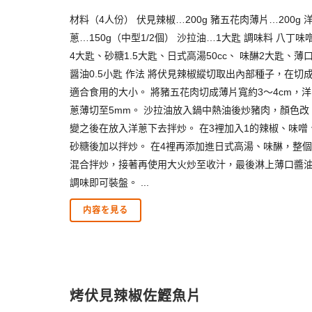
材料（4人份） 伏見辣椒…200g 豬五花肉薄片…200g 
蔥…150g（中型1/2個） 沙拉油…1大匙 調味料 八丁味
4大匙、砂糖1.5大匙、日式高湯50cc、 味醂2大匙、薄
醤油0.5小匙 作法 將伏見辣椒縱切取出內部種子，在切
適合食用的大小。 將豬五花肉切成薄片寬約3～4cm，洋
蔥薄切至5mm。 沙拉油放入鍋中熱油後炒豬肉，顏色改
變之後在放入洋蔥下去拌炒。 在3裡加入1的辣椒、味噌
砂糖後加以拌炒。 在4裡再添加進日式高湯、味醂，整個
混合拌炒，接著再使用大火炒至收汁，最後淋上薄口醬
調味即可裝盤。 ...
内容を見る
烤伏見辣椒佐鰹魚片