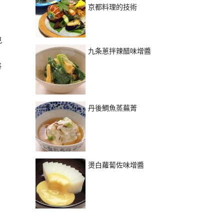
京都料理的技術
見
九条蔥拌辣醋味增醬
將
丹後鯛魚蒸蕪菁
燙白蘿蔔佐味增醬