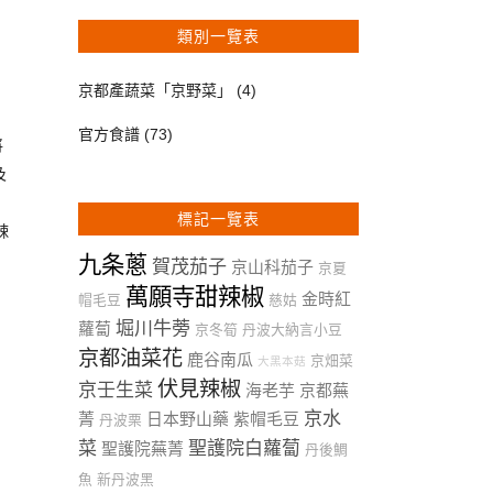
類別一覽表
京都產蔬菜「京野菜」
(4)
官方食譜
(73)
將
及
標記一覽表
辣
九条蔥
賀茂茄子
京山科茄子
京夏
萬願寺甜辣椒
金時紅
帽毛豆
慈姑
堀川牛蒡
蘿蔔
京冬筍
丹波大納言小豆
京都油菜花
鹿谷南瓜
京畑菜
大黑本菇
伏見辣椒
京壬生菜
海老芋
京都蕪
京水
菁
日本野山藥
紫帽毛豆
丹波栗
菜
聖護院白蘿蔔
聖護院蕪菁
丹後鯛
魚
新丹波黑