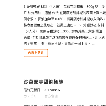
1,炸甜辣椒 材料（4人份） 萬願寺甜辣椒…300g 鹽…少
許 油炸用油…適量 作法 在萬願寺甜辣椒的表面上戳出幾
個小洞。 把油加熱至160℃，將萬願寺甜辣椒放入油炸
待表面變色之後取出，並撒上鹽巴。 2, 烤甜辣椒 材料
（4人分） 萬願寺甜辣椒…300g 鰹魚片絲…少許 醬油…
適量 作法 將萬願寺甜辣椒放在預熱好的烤網上，用大火
烤至微焦。 撒上鰹魚片絲，與醬油一同上桌。 ...
内容を見る
炒萬願寺甜辣椒絲
最終更新日：2017/08/07
カテゴリー：
官方食譜