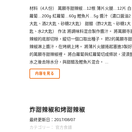
材料（4人份） 萬願寺甜辣椒…12根 薄片火腿…12片 白
蘿蔔…200g 紅蘿蔔…60g 鰹魚片…5g 醬汁（濃口醤油2
大匙、酒2大匙、砂糖2大匙） 甜醋（酢2大匙、砂糖1大
匙、水2大匙） 作法 將調味料混合製作醬汁。 將萬願寺
辣椒的底部切除，縱切一個口取出種子。 把2的萬願寺甜
辣椒淋上醬汁，在烤網上烤。 將薄片火腿捲起塞進3製好
的萬願寺甜辣椒裡。 將白蘿蔔與紅蘿蔔切成條狀，浸漬
水之後去除水分，與甜醋及鰹魚片混合。 ...
内容を見る
炸甜辣椒和烤甜辣椒
最終更新日：2017/08/07
カテゴリー：
官方食譜