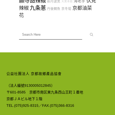
願寺甜辣椒
伏見
海老芋
新丹波黑
大黑本菇
九条蔥
辣椒
京都油菜
丹後鯛魚
京冬筍
花
公益社團法人 京都故鄉產品協會
（法人編號9130005012845）
〒601-8585 京都市南区東九条西山王町１番地
京都ＪＡビル地下１階
TEL.(075)925-8315／FAX.(075)366-8316