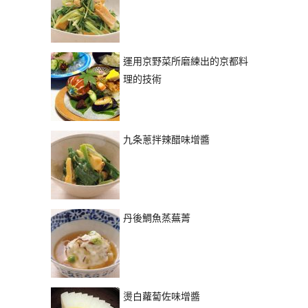
運用京野菜所磨練出的京都料
理的技術
九条蔥拌辣醋味增醬
丹後鯛魚蒸蕪菁
燙白蘿蔔佐味增醬