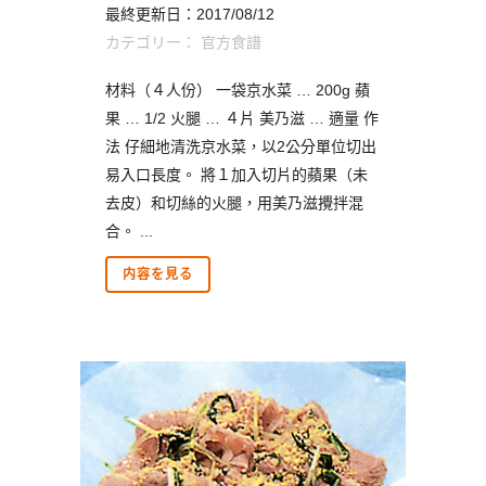
最終更新日：2017/08/12
カテゴリー：
官方食譜
材料（４人份） 一袋京水菜 … 200g 蘋
果 … 1/2 火腿 … ４片 美乃滋 … 適量 作
法 仔細地清洗京水菜，以2公分單位切出
易入口長度。 將１加入切片的蘋果（未
去皮）和切絲的火腿，用美乃滋攪拌混
合。 ...
内容を見る