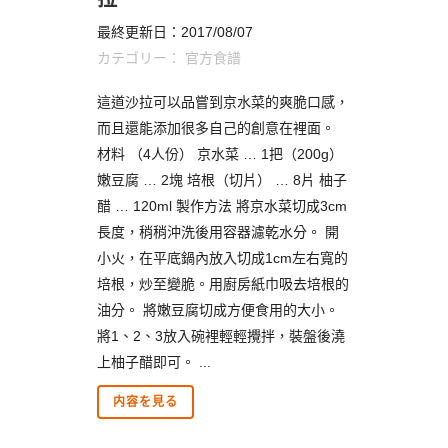
最終更新日：2017/08/07
カテゴリー：
官方食譜
這道沙拉可以品嘗到京水菜的爽脆口感，
而且還能添加很多自己的創意在裡面。
材料 （4人份） 京水菜 … 1把（200g）
嫩豆腐 … 2塊 培根（切片） … 8片 柚子
醋 … 120ml 製作方法 將京水菜切成3cm
長度，稍稍沖洗後用容器濾乾水分。 開
小火，在平底鍋內放入切成1cm左右寬的
培根，炒至變脆。用廚房紙巾吸去培根的
油分。 將嫩豆腐切成方便食用的大小。
將1、2、3放入碗裡輕輕攪拌，裝盤後澆
上柚子醋即可。 ...
内容を見る