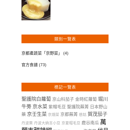
類別一覽表
京都產蔬菜「京野菜」
(4)
官方食譜
(73)
標記一覽表
聖護院白蘿蔔
堀川
京山科茄子
金時紅蘿蔔
牛蒡
京水菜
紫帽毛豆
聖護院蕪菁
日本野山
京壬生菜
賀茂茄子
藥
京都蕪菁
京畑菜
慈姑
萬
鹿谷南瓜
丹波栗
丹波大納言小豆
京夏帽毛豆