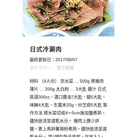
日式冷涮肉
最終更新日：2017/08/07
カテゴリー：
官方食譜
材料 （4人份） 京水菜 … 500g 黑豬肉
薄片 … 200g 太白粉 … 3大匙 醬汁 日式
高湯300cc、濃口醬油7大匙、醋5大匙、
味醂4大匙、生薑末20g、炒芝麻5大匙 製
作方法 將水菜切成4～5cm後加鹽煮熟，
儘快放涼並濾乾水分。 豬肉上撒少許
鹽，裹上馬鈴薯澱粉煮熟，儘快放涼並濾
乾水分。 將1鋪在盤子底部，在放入2，