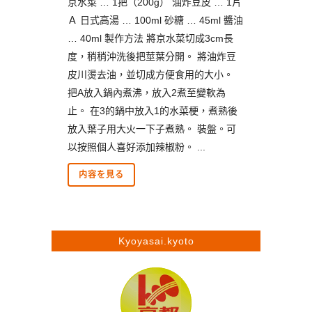
京水菜 … 1把（200g） 油炸豆皮 … 1片
Ａ 日式高湯 … 100ml 砂糖 … 45ml 醬油
… 40ml 製作方法 將京水菜切成3cm長
度，稍稍沖洗後把莖葉分開。 將油炸豆
皮川燙去油，並切成方便食用的大小。
把A放入鍋內煮沸，放入2煮至變軟為
止。 在3的鍋中放入1的水菜梗，煮熟後
放入葉子用大火一下子煮熟。 裝盤。可
以按照個人喜好添加辣椒粉。 ...
内容を見る
Kyoyasai.kyoto