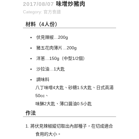
2017/08/07
味增炒豬肉
Category:
官方食譜
材料（4人份）
伏見辣椒…200g
豬五花肉薄片…200g
洋蔥…150g（中型1/2個）
沙拉油…1大匙
調味料
八丁味噌4大匙、砂糖1.5大匙、日式高湯
50cc、
味醂2大匙、薄口醤油0.5小匙
作法
將伏見辣椒縱切取出內部種子，在切成適合
食用的大小。