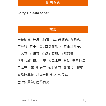
熱門食譜
Sorry. No data so far.
標籤
丹後鯛魚
丹波大納言小豆
丹波栗
九条蔥
京冬筍
京壬生菜
京夏帽毛豆
京山科茄子
京水菜
京畑菜
京都油菜花
京都蕪菁
伏見辣椒
堀川牛蒡
大黑本菇
慈姑
新丹波黑
日本野山藥
海老芋
紫帽毛豆
聖護院白蘿蔔
聖護院蕪菁
萬願寺甜辣椒
賀茂茄子
金時紅蘿蔔
鹿谷南瓜