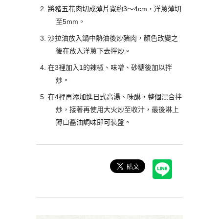
將豬五花肉切成薄片寬約3～4cm，洋蔥薄切
至5mm。
沙拉油放入鍋中熱油後炒豬肉，顏色改變之
後在放入洋蔥下去拌炒。
在3裡加入1的辣椒、味噌、砂糖後加以拌
炒。
在4裡再添加進日式高湯、味醂，整個混合拌
炒，接著再使用大火炒至收汁，最後淋上
薄口醬油調味即可裝盤。