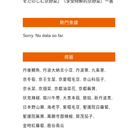
をたのしむ京野菜」（享受時鮮的京野菜）一書
熱門食譜
Sorry. No data so far.
標籤
丹後鯛魚
丹波大納言小豆
丹波栗
九条蔥
京冬筍
京壬生菜
京夏帽毛豆
京山科茄子
京水菜
京畑菜
京都油菜花
京都蕪菁
伏見辣椒
堀川牛蒡
大黑本菇
慈姑
新丹波黑
日本野山藥
海老芋
紫帽毛豆
聖護院白蘿蔔
聖護院蕪菁
萬願寺甜辣椒
賀茂茄子
金時紅蘿蔔
鹿谷南瓜