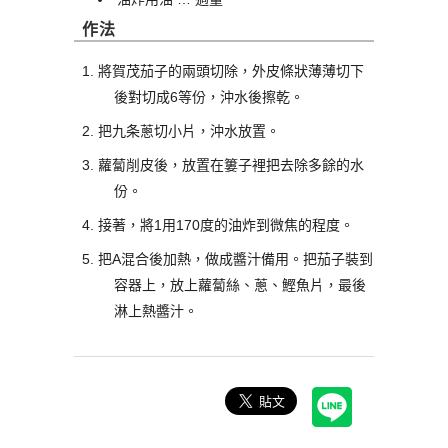
作法
將賀茂茄子的兩頭切除，外皮條狀薄薄切下
後對切成6等份，沖水後擦乾。
把九条蔥切小片，沖水放置。
蘿蔔削皮後，放置在簍子裡把去除多餘的水
份。
接著，將1用170度的油炸到微焦的程度。
把A混合後加熱，做成醬汁備用。把茄子裝到
容器上，放上蘿蔔絲、蔥、鰹魚片，最後
淋上熱醬汁。