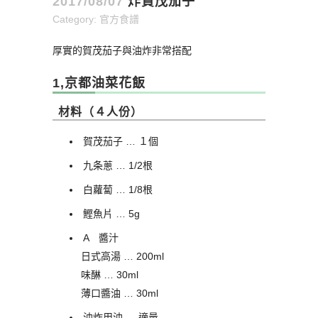
2017/08/07
炸賀茂茄子
Category:
官方食譜
厚實的賀茂茄子與油炸非常搭配
1,京都油菜花飯
材料（４人份）
賀茂茄子 … １個
九条蔥 … 1/2根
白蘿蔔 … 1/8根
鰹魚片 … 5g
A 醬汁
日式高湯 … 200ml
味醂 … 30ml
薄口醬油 … 30ml
油炸用油 … 適量