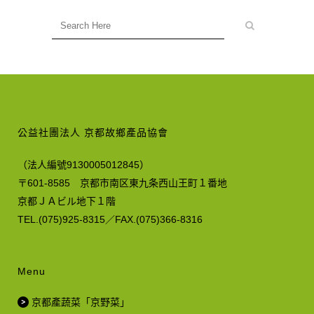
公益社團法人 京都故鄉產品協會
（法人編號9130005012845）
〒601-8585 京都市南区東九条西山王町１番地
京都ＪＡビル地下１階
TEL.(075)925-8315／FAX.(075)366-8316
Menu
京都產蔬菜「京野菜」