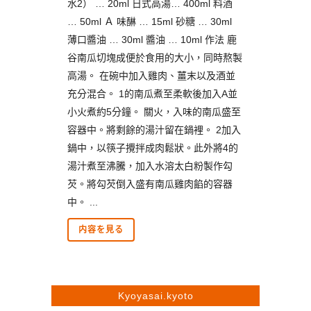
水2） … 20ml 日式高湯… 400ml 料酒
… 50ml Ａ 味醂 … 15ml 砂糖 … 30ml
薄口醬油 … 30ml 醬油 … 10ml 作法 鹿
谷南瓜切塊成便於食用的大小，同時熬製
高湯。 在碗中加入雞肉、薑末以及酒並
充分混合。 1的南瓜煮至柔軟後加入A並
小火煮約5分鐘。 關火，入味的南瓜盛至
容器中。將剩餘的湯汁留在鍋裡。 2加入
鍋中，以筷子攪拌成肉鬆狀。此外將4的
湯汁煮至沸騰，加入水溶太白粉製作勾
芡。將勾芡倒入盛有南瓜雞肉餡的容器
中。 ...
内容を見る
Kyoyasai.kyoto