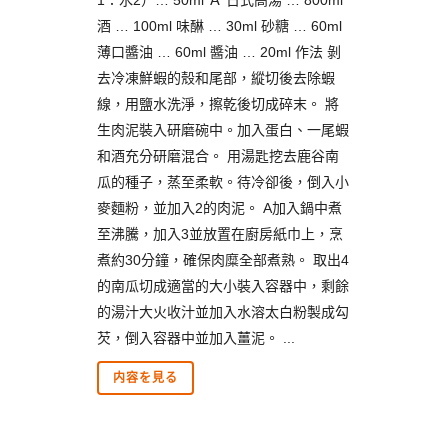
1：水2）… 50ml Ａ 日式高湯 … 800ml
酒 … 100ml 味醂 … 30ml 砂糖 … 60ml
薄口醬油 … 60ml 醬油 … 20ml 作法 剝
去冷凍鮮蝦的殼和尾部，縱切後去除蝦
線，用鹽水洗淨，擦乾後切成碎末。 將
生肉泥裝入研磨碗中。加入蛋白、一尾蝦
和酒充分研磨混合。 用湯匙挖去鹿谷南
瓜的種子，蒸至柔軟。待冷卻後，倒入小
麥麵粉，並加入2的肉泥。 A加入鍋中煮
至沸騰，加入3並放置在廚房紙巾上，烹
煮約30分鐘，確保肉糜全部煮熟。 取出4
的南瓜切成適當的大小裝入容器中，剩餘
的湯汁大火收汁並加入水溶太白粉製成勾
芡，倒入容器中並加入薑泥。 ...
内容を見る