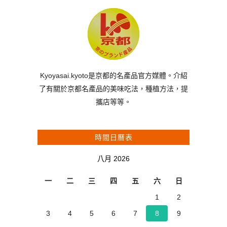
Kyoyasai.kyoto是京都的名產品官方媒體。介紹
了有關於京都名產品的美味吃法，種植方法，提
攜店等等。
時間日曆表
八月 2026
一
二
三
四
五
六
日
1
2
3
4
5
6
7
8
9