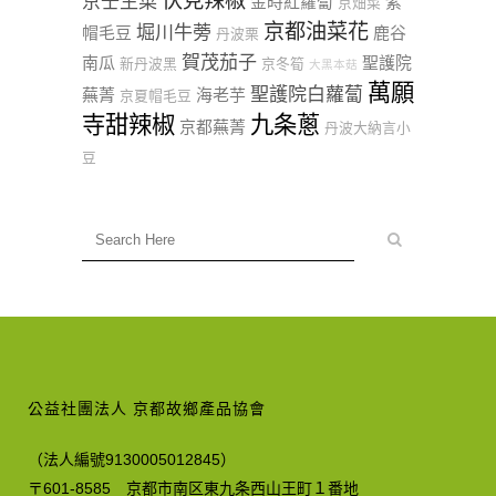
伏見辣椒
京壬生菜
金時紅蘿蔔
紫
京畑菜
京都油菜花
堀川牛蒡
帽毛豆
鹿谷
丹波栗
賀茂茄子
南瓜
聖護院
新丹波黑
京冬筍
大黑本菇
萬願
聖護院白蘿蔔
蕪菁
海老芋
京夏帽毛豆
寺甜辣椒
九条蔥
京都蕪菁
丹波大納言小
豆
公益社團法人 京都故鄉產品協會
（法人編號9130005012845）
〒601-8585 京都市南区東九条西山王町１番地