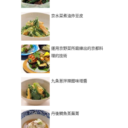
京水菜煮油炸豆皮
運用京野菜所磨練出的京都料
理的技術
九条蔥拌辣醋味增醬
丹後鯛魚蒸蕪菁