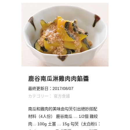
鹿谷南瓜淋雞肉肉餡醬
最終更新日：2017/08/07
カテゴリー：
官方食譜
南瓜和雞肉的美味由勾芡引出絕妙搭配
材料（4人份） 鹿谷南瓜 … 1/2個 雞絞
肉… 100g 土薑 … 15g 勾芡（太白粉1：