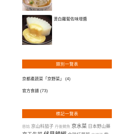
燙白蘿蔔佐味增醬
類別一覽表
京都產蔬菜「京野菜」
(4)
官方食譜
(73)
標記一覽表
京水菜
京山科茄子
日本野山藥
慈姑
丹後鯛魚