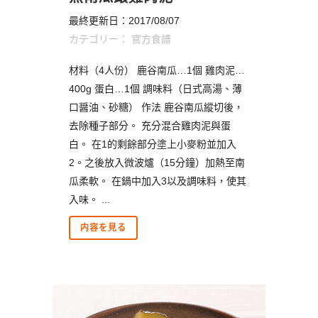
最終更新日：2017/08/07
カテゴリー：
官方食譜
材料（4人份） 鹿谷南瓜…1個 雞肉泥…
400g 蛋白…1個 調味料（日式高湯、薄
口醤油、砂糖） 作法 鹿谷南瓜縱切後，
去除種子部分。 充分混合雞肉泥與蛋
白。 在1的剩餘部分塗上小麥粉並加入
2。之後放入微波爐（15分鐘）加熱至南
瓜柔軟。 在鍋中加入3以及調味料，使其
入味。 ...
内容を見る