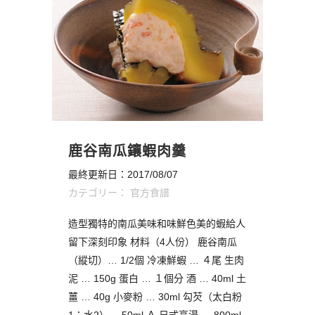
鹿谷南瓜鑲蝦肉羹
最終更新日：2017/08/07
カテゴリー：
官方食譜
造型獨特的南瓜美味和味鮮色美的蝦給人
留下深刻印象 材料（4人份） 鹿谷南瓜
（縱切）… 1/2個 冷凍鮮蝦 … ４尾 生肉
泥 … 150g 蛋白 … １個分 酒 … 40ml 土
薑 … 40g 小麥粉 … 30ml 勾芡（太白粉