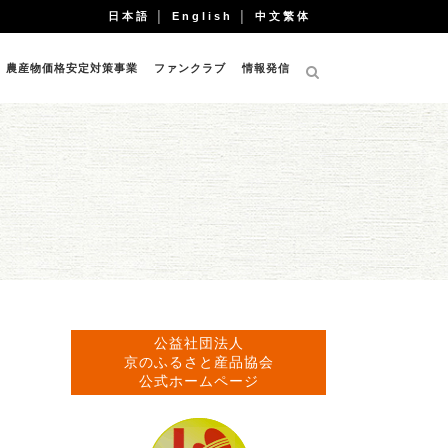
日本語
│
English
│
中文繁体
農産物価格安定対策事業
ファンクラブ
情報発信
公益社団法人
京のふるさと産品協会
公式ホームページ