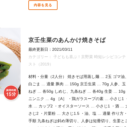
内容を見る
京壬生菜のあんかけ焼きそば
最終更新日：2021/03/11
カテゴリー：
子どもも喜ぶ！京野菜 時短レシピコンテ
スト（2019）
材料・分量（2人分） 焼きそば用蒸し麺 … 2玉 ゴマ油
白ごま … 適量 豚肉 … 150g 京壬生菜 … 70g 人参、玉
ねぎ … 各50g しめじ、九条ねぎ … 各40g 生姜 … 10g
ニンニク … 4g ［A］ ・鶏ガラスープの素 … 小さじ1 
水 … カップ2 ・オイスターソース … 小さじ1 ・酒 … 
さじ2 ・片栗粉 … 大さじ1.5 ・油、塩 … 適量 作り方
手順 九条ねぎは斜め薄切り、人参は短冊切り、生姜と