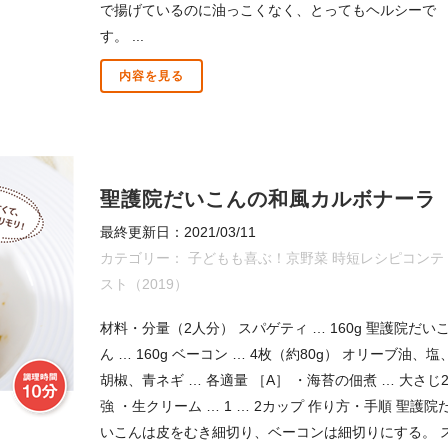
で揚げているのに油っこくなく、とってもヘルシーで
す。 ...
内容を見る
聖護院だいこんの和風カルボナーラ
最終更新日：2021/03/11
カテゴリー：
子どもも喜ぶ！京野菜 時短レシピコンテ
スト（2019）
材料・分量（2人分） スパゲティ … 160g 聖護院だい
ん … 160g ベーコン … 4枚（約80g） オリーブ油、塩
胡椒、青ネギ … 各適量 ［A］ ・海苔の佃煮 … 大さじ
強 ・生クリーム … 1 … 2カップ 作り方・手順 聖護院
いこんは皮をむき細切り、ベーコンは細切りにする。 