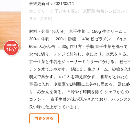
最終更新日：2021/03/11
カテゴリー：
子どもも喜ぶ！京野菜 時短レシピコンテ
スト（2019）
材料・分量（6人分） 京壬生菜 … 150g 生クリーム …
200㏄ 牛乳 … 200㏄ 砂糖 … 40g 粉ゼラチン … 6g 水 
60㏄ みかん缶 … 30g 作り方・手順 京壬生菜を洗って
1cmに切り、レンジで加熱し、水にとり、水気をきる
京壬生菜と牛乳をジューサーミキサーにかける。 粉ゼ
チンを水でふやかす。 鍋に 2 、生クリーム、砂糖を入
弱火で溶かす。 4 に 3 を加え溶かす。 粗熱がとれたら
容器に入れ、冷蔵庫で1時間以上冷やし固める。 器に盛
り、みかんを飾る。 ＊冷やす時間を除く シェフからの
コメント 京壬生菜の味が活かされており、バランス
良い味に仕上がっています。 ...
内容を見る