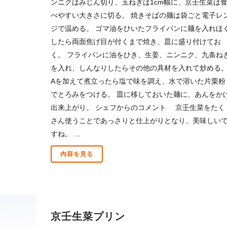
ンニクはみじん切り、玉ねぎは1cm幅に、京壬生菜は
べやすい大きさに切る。 焼きそばの麺は袋ごと電子レ
ジで温める。 ゴマ油をひいたフライパンに麺を入れほ
したら両面焦げ目が付くまで焼き、皿に盛り付けてお
く。 フライパンに油をひき、生姜、ニンニク、九条ね
を入れ、しんなりしたらその他の具材を入れて炒める
Aを加えて煮立ったら塩で味を調え、水で溶いた片栗粉
でとろみをつける。 皿に移しておいた麺に、あんをか
出来上がり。 シェフからのコメント 京壬生菜をたく
さん使うことであっさりと仕上がりとなり、美味しい
すね。 ...
内容を見る
京壬生菜プリン