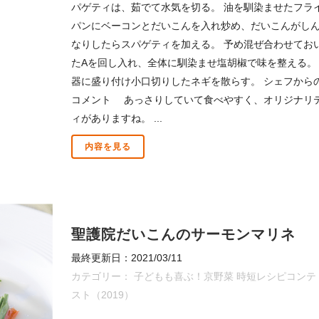
パゲティは、茹でて水気を切る。 油を馴染ませたフラ
パンにベーコンとだいこんを入れ炒め、だいこんがし
なりしたらスパゲティを加える。 予め混ぜ合わせてお
たAを回し入れ、全体に馴染ませ塩胡椒で味を整える。
器に盛り付け小口切りしたネギを散らす。 シェフから
コメント あっさりしていて食べやすく、オリジナリ
ィがありますね。 ...
内容を見る
聖護院だいこんのサーモンマリネ
最終更新日：2021/03/11
カテゴリー：
子どもも喜ぶ！京野菜 時短レシピコンテ
スト（2019）