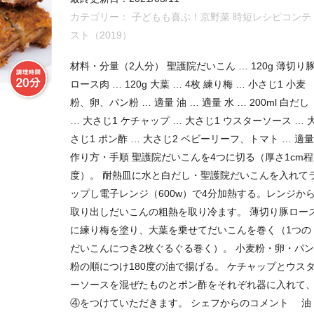
カテゴリー：
子どもも喜ぶ！京野菜 時短レシピコンテ
スト（2019）
材料・分量（2人分） 聖護院だいこん … 120g 薄切り
ロース肉 … 120g 大葉 … 4枚 練り梅 … 小さじ1 小麦
粉、卵、パン粉 … 適量 油 … 適量 水 … 200ml 白だし
… 大さじ1 ケチャップ … 大さじ1 ウスターソース … 
さじ1 ポン酢 … 大さじ2 ベビーリーフ、トマト … 適量
作り方・手順 聖護院だいこんを4つに切る（厚さ1cm程
度）。 耐熱皿に水と白だし・聖護院だいこんを入れて
ップし電子レンジ（600w）で4分加熱する。レンジか
取り出しだいこんの粗熱を取り冷ます。 薄切り豚ロー
に練り梅を塗り、大葉を乗せてだいこんを巻く（1つの
だいこんにつき2枚ぐるぐる巻く）。 小麦粉・卵・パン
粉の順につけ180度の油で揚げる。 ケチャップとウス
ーソースを混ぜたものとポン酢をそれぞれ器に入れて
④をつけていただきます。 シェフからのコメント 油