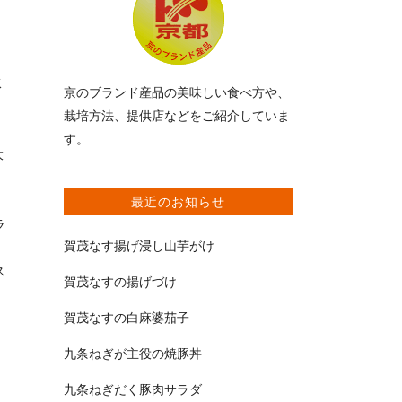
豚
京のブランド産品の美味しい食べ方や、
栽培方法、提供店などをご紹介していま
す。
大
最近のお知らせ
ラ
賀茂なす揚げ浸し山芋がけ
ら
ス
賀茂なすの揚げづけ
賀茂なすの白麻婆茄子
タ
九条ねぎが主役の焼豚丼
、
九条ねぎだく豚肉サラダ