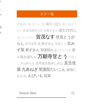
イ
ん
タグ一覧
い
堀川ごぼう
やまのいも
京こかぶ
京たんご梨
く
の
京たけのこ
丹波大納言小豆
京夏ずきん
わい
テ
賀茂なす
伏見とうが
京たんごメロン
らし
京み
京 夏ずきん
新丹波黒
丹波くり
ず菜
紫ずきん
聖護院かぶ
鹿
京はたけ菜
万願寺甘とう
ヶ谷かぼちゃ
丹後ぐ
京壬生
京丹波大黒本しめじ
京山科なす
じ
菜
九条ねぎ
聖護院だいこん
金時に
えびいも
花菜
んじん