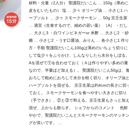
材料・分量（2人分） 聖護院だいこん … 150g（厚めに
皮をむいたもの） 塩 … 少々 オリーブ油 … 小さじ1 ハ
ーブソルト … 少々 スモークサーモン … 50g 京壬生菜
… 適宜（生食するので、細めの若い葉） ［A］ ・だし
… 大さじ3 ・白ワインビネガーor 米酢 … 大さじ2 ・砂
糖 … 小さじ2 ・うす口醤油、みりん … 各小さじ1 作り
方・手順 聖護院だいこん100gは薄めのいちょう切りに
して塩少々をふりかけ、しんなりしたら水分をしぼる
Aを混ぜて①を合わせておく（Ａは作りやすい多めの量
なので、半量ほど加える）。 聖護院だいこん50gは、
おろしで粗めにおろして水分を軽く切り、オリーブ油
ハーブソルトを混ぜる。 京壬生菜は約4cmの長さに切
ておく。 スモークサーモンを食べやすい大きさに切り
（手でさき）、②と③で和える。京壬生菜もさっと加
混ぜ、上からも散らす。 シェフからのコメント 色鮮
やかで、聖護院だいこんとスモークサーモンのマッチ
グが良いです。 ...