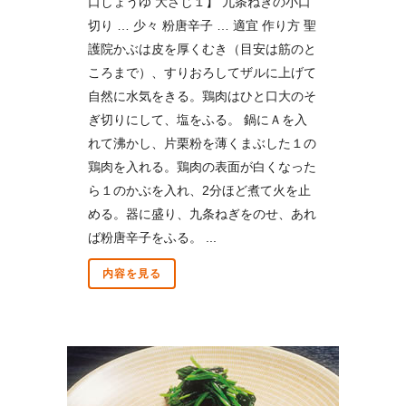
口しょうゆ 大さじ１】 九条ねぎの小口
切り … 少々 粉唐辛子 … 適宜 作り方 聖
護院かぶは皮を厚くむき（目安は筋のと
ころまで）、すりおろしてザルに上げて
自然に水気をきる。鶏肉はひと口大のそ
ぎ切りにして、塩をふる。 鍋にＡを入
れて沸かし、片栗粉を薄くまぶした１の
鶏肉を入れる。鶏肉の表面が白くなった
ら１のかぶを入れ、2分ほど煮て火を止
める。器に盛り、九条ねぎをのせ、あれ
ば粉唐辛子をふる。 ...
内容を見る