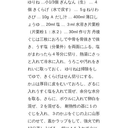
ゆりね …小1/3個 ぎんなん（生） … ４
個 きくらげ（水で戻す） … ５g ねりわ
さび … 10g Ａ だし汁 … 400ml 薄口し
ょうゆ … 20ml 塩 … ３ml 水溶き片栗粉
（片栗粉１：水２）… 30ml 作り方 丹後
ぐじは三枚におろして中骨を骨抜きで抜
き、うす塩（分量外）を両面にふる。塩
がまわったら４等分に切り、熱湯にさっ
と入れて冷水に入れ、うろこや汚れをき
れいに取っておく。 ゆりねは掃除をし
てゆで、きくらげはせん切りにする。
かぶは厚目に皮をむいておろし、ざるに
入れうすく塩を入れて混ぜ、余分な水分
を取る。さらに、ボウルに入れて卵白を
混ぜ、２を混ぜる。 耐熱性の器に１の
ぐじを入れ、３のかぶをぐじの上に山形
にのせて、蓋かラップをして、強火で約