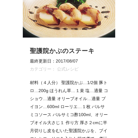
聖護院かぶのステーキ
最終更新日：2017/08/07
カテゴリー：
公式レシピ
材料（４人分） 聖護院かぶ…1/2個 豚ト
ロ…200g ほうれん草…１束 塩…適量 コ
ショウ…適量 オリーブオイル…適量 ブ
イヨン…600ml ローリエ…１枚 バルサ
ミコソース バルサミコ酢100ml、オリー
ブオイル大さじ１ 作り方 厚さ２cmに半
月切りし皮をむいた聖護院かぶを、ブイ