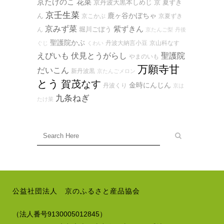
京たけのこ
花菜
京丹波大黒本しめじ
京 夏ずき
京壬生菜
鹿ヶ谷かぼちゃ
ん
京こかぶ
京夏ずき
京みず菜
紫ずきん
堀川ごぼう
ん
京たんご梨
丹後
聖護院かぶ
丹波大納言小豆
京山科なす
ぐじ
くわい
えびいも
伏見とうがらし
聖護院
やまのいも
万願寺甘
だいこん
新丹波黒
京たんごメロン
とう
賀茂なす
金時にんじん
丹波くり
京は
九条ねぎ
たけ菜
公益社団法人 京のふるさと産品協会
（法人番号9130005012845）