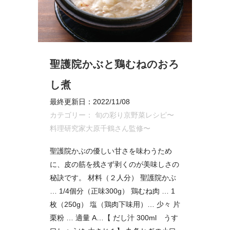
聖護院かぶと鶏むねのおろ
し煮
最終更新日：2022/11/08
カテゴリー：
旬の彩り京野菜レシピ〜
料理研究家大原千鶴さん監修〜
聖護院かぶの優しい甘さを味わうため
に、皮の筋を残さず剥くのが美味しさの
秘訣です。 材料（２人分） 聖護院かぶ
… 1/4個分（正味300g） 鶏むね肉 … 1
枚（250g） 塩（鶏肉下味用）… 少々 片
栗粉 … 適量 A…【 だし汁 300ml うす