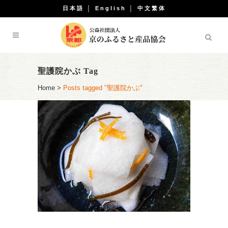
日本語
│
English
│
中文繁体
聖護院かぶ Tag
Home
>
Posts tagged "聖護院かぶ"