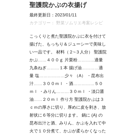
聖護院かぶの衣揚げ
最終更新日：2023/01/11
カテゴリー：
野菜ソムリエ考案レシピ
こっくりと煮た聖護院かぶに衣を付けて
揚げた、もっちり＆ジューシーで美味し
い一品です。 材料（２~３人分） 聖護院
かぶ……４００ｇ 片栗粉…………適量
九条ねぎ………１本 揚げ油…………適
量 塩………………少々 （A） ・昆布出
汁……３００ｍｌ ・酒……………５０
ｍｌ ・みりん………３０ｍｌ ・淡口醤
油……２０ｍｌ 作り方 聖護院かぶは３
ｃｍの厚さに切り、厚めに皮を剥き、放
射状に６等分に切ります。 鍋に (A) の
昆布出汁と酒、みりん、かぶを入れて中
火で１０分煮て、かぶが柔らかくなった