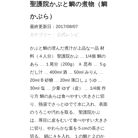
聖護院かぶと鯛の煮物（鯛
かぶら）
最終更新日：2017/08/07
カテゴリー：
公式レシピ
かぶと鯛の澄んだ煮汁が上品な一品 材
料（４人分） 聖護院かぶ … 1/4個 鯛の
あら … １尾分（200g） Ａ 昆布 … ５g
だし汁 … 400ml 酒 … 50ml みりん …
20ml B 砂糖 … 20ml 薄口しょうゆ …
30ml 塩 … 少量 ゆず（皮） … 1/4個 作
り方 鯛のあらは食べやすい大きさに切
り、熱湯でさっとゆでて水に入れ、表面
のうろこや汚れを取る。 聖護院かぶ
は、厚目に皮をむいて食べやすい大きさ
に切り、やわらかな葉を５cmの長さに
切る。 鍋にＡを入れ、１の鯛と２のか