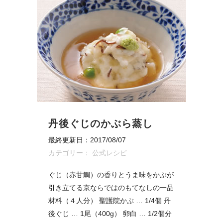
丹後ぐじのかぶら蒸し
最終更新日：2017/08/07
カテゴリー：
公式レシピ
ぐじ（赤甘鯛）の香りとうま味をかぶが
引き立てる京ならではのもてなしの一品
材料（４人分） 聖護院かぶ … 1/4個 丹
後ぐじ … 1尾（400g） 卵白 … 1/2個分