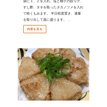
袋に 1 、2 を入れ、塩と柚子の絞り汁、
すし酢、タネを取ったタカノツメを入れ
て軽くもみます。 半日程度置き、適量
を取り出して器に盛ります。 ...
内容を見る