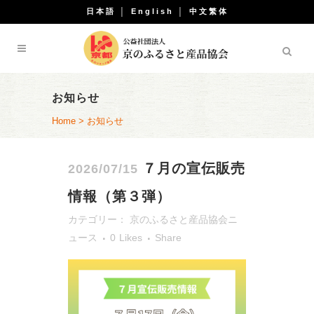
日本語
│
English
│
中文繁体
お知らせ
Home
>
お知らせ
７月の宣伝販売
2026/07/15
情報（第３弾）
カテゴリー：
京のふるさと産品協会ニ
ュース
0
Likes
Share