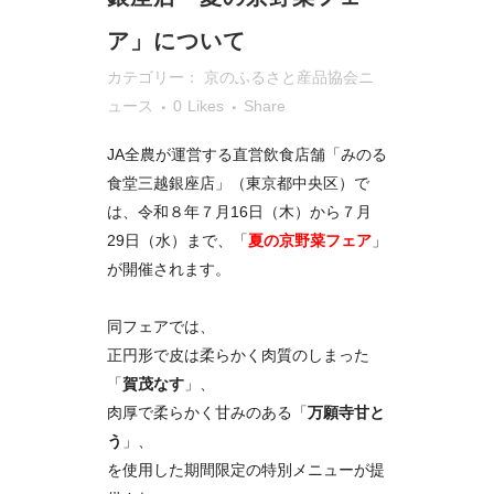
ア」について
カテゴリー：
京のふるさと産品協会ニ
ュース
0
Likes
Share
JA全農が運営する直営飲食店舗「みのる
食堂三越銀座店」（東京都中央区）で
は、令和８年７月16日（木）から７月
29日（水）まで、「
夏の京野菜フェア
」
が開催されます。
同フェアでは、
正円形で皮は柔らかく肉質のしまった
「
賀茂なす
」、
肉厚で柔らかく甘みのある「
万願寺甘と
う
」、
を使用した期間限定の特別メニューが提