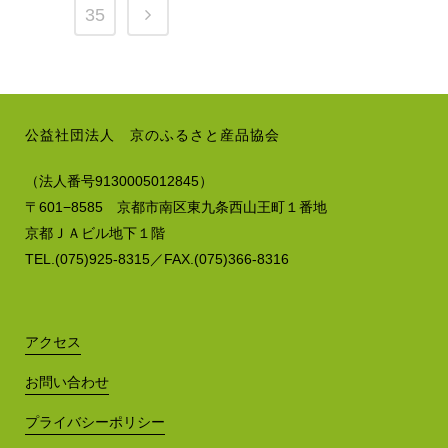
35
公益社団法人 京のふるさと産品協会
（法人番号9130005012845）
〒601−8585 京都市南区東九条西山王町１番地
京都ＪＡビル地下１階
TEL.(075)925-8315／FAX.(075)366-8316
アクセス
お問い合わせ
プライバシーポリシー