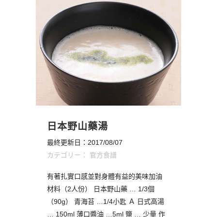
日本野山藥湯
最終更新日：2017/08/07
カテゴリー：
官方食譜
有著扎實口感並對身體有益的美味加油
材料（2人份） 日本野山藥 … 1/3個
（90g） 青海苔 …1/4小匙 Ａ 日式高湯
… 150ml 薄口醬油 …5ml 鹽 … 少量 作