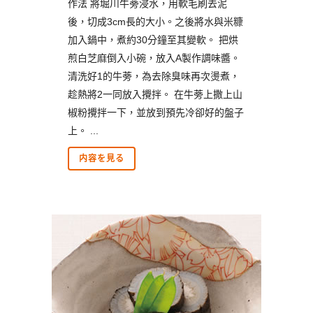
作法 將堀川牛蒡浸水，用軟毛刷去泥
後，切成3cm長的大小。之後將水與米糠
加入鍋中，煮約30分鐘至其變軟。 把烘
煎白芝麻倒入小碗，放入A製作調味醬。
清洗好1的牛蒡，為去除臭味再次燙煮，
趁熱將2一同放入攪拌。 在牛蒡上撒上山
椒粉攪拌一下，並放到預先冷卻好的盤子
上。 ...
内容を見る