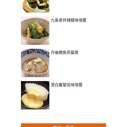
九条蔥拌辣醋味增醬
丹後鯛魚蒸蕪菁
燙白蘿蔔佐味增醬