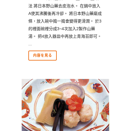
法 將日本野山藥去皮泡水。 在鍋中放入
A使其沸騰後再冷卻。 將日本野山藥磨成
條，放入碗中搗一搗會變得更滑潤。 於3
的裡面碗裡分成3~4次加入2製作山藥
湯。 把4放入器皿中再放上青海苔即可。
...
内容を見る