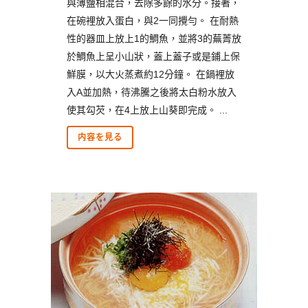
與薄鹽相混合，去除多餘的水分。接著，
在碗裡放入蛋白，與2一同攪勻。 在耐熱
性的器皿上放上1的鯛魚，並將3的蕪菁放
於鯛魚上呈小山狀，蓋上蓋子或是鋪上保
鮮膜，以大火蒸煮約12分鐘。 在鍋裡放
入A並加熱，待沸騰之後將太白粉水放入
使其勾芡，在4上放上山葵即完成。 ...
内容を見る