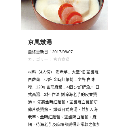
京風燉湯
最終更新日：2017/08/07
カテゴリー：
官方食譜
材料（4人份） 海老芋…大型ˋ個 聖護院
白蘿蔔…少許 金時紅蘿蔔…少許 白味
噌…120g 圓形麻糬…4個 少許鰹魚片 日
式高湯…3杯 作法 剝除海老芋的皮並燙
過。 先將金時紅蘿蔔，聖護院白蘿蔔切
薄片後燙熟。 燉煮日式高湯，並加入海
老芋、金時紅蘿蔔、聖護院白蘿蔔、麻
糬，待海老芋及麻糬都變得非常軟之後加