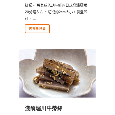
綁緊。 將其放入調味好的日式高湯燉煮
20分鐘左右。 切成約2cm大小，裝盤即
可。 ...
内容を見る
淺醃堀川牛蒡絲