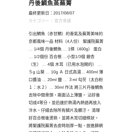
丹後鯛魚蒸蕪菁
最終更新日：2017/08/07
カテゴリー：
官方食譜
引出鯛魚（赤甘鯛）的香氣及蕪菁美味的
京都風味一品 材料（4人份） 聖護院蕪菁
… 1/4個 丹後鯛魚 … 1條（400g） 蛋白
… 1/2個份 百合根 …小型1/3個 銀杏
（生） … 4個 木耳（已用水泡開的） …
５g 山葵 … 10g Ａ 日式高湯… 400ml 薄
口醬油 … 20ml 鹽 … ３ml 勾芡（太白粉
１：水２）… 30ml 作法 將三片丹後鯛魚
去除中間骨頭，兩面沾上薄鹽。 沾好後
切成4等分，並迅速於熱湯內熱過再放入
冷水，仔細去除所有鱗片及髒汙。 清理
好百合根後燙熟，並將木耳切細條狀。
將聖護院蕪菁去皮時削厚一點，放進篩網