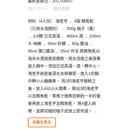
最終更新日：2017/08/07
カテゴリー：
官方食譜
材料（4人份） 海老芋 … 4個 鱈魚乾
（已用水泡開的） … 300g 柚子（黄）
… 1/4顆 日式高湯 … 400ml 酒 … 100ml
Ａ 味醂 … 30ml 砂糖 … 60g 醬油 …
45ml 薄口醬油 … 55ml 作法 將鱈魚乾以
淘米水燙過使其變軟，用水洗過之後接著
放入鍋中，添加日式高湯、酒，轉中火。
海老芋剝皮後浸水去掉雜質，放入1的鍋
中轉小火繼續煮。 待2的海老芋變軟之
後，放入A以小火燉煮。 取出3的海老芋
以及鱈魚乾，等煮汁燉煮到剩約一半的量
後再放上海老芋及鱈魚乾。 將4盛入碗
裡，並將切細的柚子皮放上即完成。 ...
内容を見る