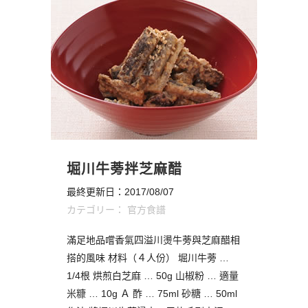
堀川牛蒡拌芝麻醋
最終更新日：2017/08/07
カテゴリー：
官方食譜
滿足地品嚐香氣四溢川燙牛蒡與芝麻醋相
搭的風味 材料（４人份） 堀川牛蒡 …
1/4根 烘煎白芝麻 … 50g 山椒粉 … 適量
米糠 … 10g Ａ 酢 … 75ml 砂糖 … 50ml