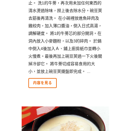
止。 洗1的牛蒡，再次用未加任何東西的
清水燙過除味，撈上後去除水分。碗豆莢
去筋後再清洗。 在小碗裡放進魚碎肉及
雞絞肉，加入薄口醬油，倒入日式高湯，
調解硬度。 將1的牛蒡芯的部分開洞。在
洞內放入小麥麵粉，以及3的碎肉。 於鍋
中倒入4後加入Ａ、鋪上廚房紙巾並轉小
火慢煮。最後再加上碗豆莢過一下火後關
掉冷卻它。 將牛蒡切成容易食用的大
小，並放上碗豆莢擺盤即完成。 ...
内容を見る