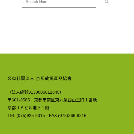
公益社團法人 京都故鄉產品協會
（法人編號9130005012845）
〒601-8585 京都市南区東九条西山王町１番地
京都ＪＡビル地下１階
TEL.(075)925-8315／FAX.(075)366-8316