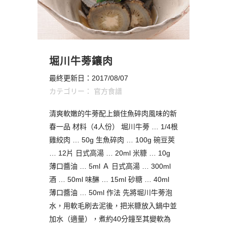
堀川牛蒡鑲肉
最終更新日：2017/08/07
カテゴリー：
官方食譜
清爽軟嫩的牛蒡配上鎖住魚碎肉風味的新
春一品 材料（4人份） 堀川牛蒡 … 1/4根
雞絞肉 … 50g 生魚碎肉 … 100g 碗豆莢
… 12片 日式高湯 … 20ml 米糠 … 10g
薄口醬油 … 5ml Ａ 日式高湯 … 300ml
酒 … 50ml 味醂 … 15ml 砂糖 … 40ml
薄口醬油 … 50ml 作法 先將堀川牛蒡泡
水，用軟毛刷去泥後，把米糠放入鍋中並
加水（適量），煮約40分鐘至其變軟為