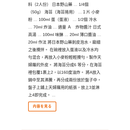
料（2人份） 日本野山藥 … 1/4個
（50g） 海苔（海苔捲用） …１片 小麥
粉 … 100ml 蛋（蛋液） … 1/2個 冷水
… 70ml 炸油 … 適量 Ａ 炸物醬汁 日式
高湯 … 100ml 味醂 … 20ml 薄口醬油 …
20ml 作法 將日本野山藥剝皮泡水，磨細
之後攪拌。 在碗裡放入蛋液以及冷水均
勻混合，再放入小麥粉輕輕攪勻，製作天
婦羅的外皮。 將海苔分成6 等分，在海苔
裡包覆1裹上2，以160度油炸。 將A放入
鍋中至其沸騰，再分成兩份放於盤子中。
盤子上鋪上天婦羅用的紙張，放上3並淋
上4即完成。 ...
内容を見る