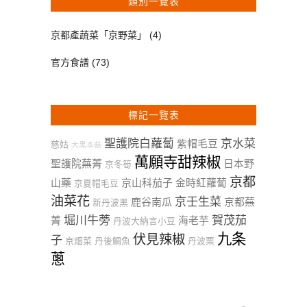
類別一覽表
京都產蔬菜「京野菜」
(4)
官方食譜
(73)
標記一覽表
聖護院白蘿蔔
京水菜
紫帽毛豆
慈姑
大黑本菇
萬願寺甜辣椒
聖護院蕪菁
日本野
京冬筍
京都
山藥
京山科茄子
金時紅蘿蔔
京夏帽毛豆
油菜花
京壬生菜
鹿谷南瓜
京都蕪
新丹波黑
堀川牛蒡
賀茂茄
菁
海老芋
丹波大納言小豆
九条
伏見辣椒
子
京畑菜
丹後鯛魚
丹波栗
蔥