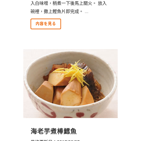
入白味噌，稍煮一下後馬上關火。 放入
碗裡，撒上鰹魚片即完成。 ...
内容を見る
海老芋煮棒鱈魚