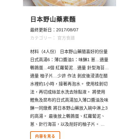
日本野山藥素麵
最終更新日：2017/08/07
カテゴリー：
官方食譜
材料（4人份） 日本野山藥隨喜好的份量
日式高湯6：薄口醬油1：味醂1 蔥…適量
鵪鶉蛋…4個 紅蘿蔔泥…適量 針型海苔…
適量 柚子片…少許 作法 剝皮後浸漬在醋
水裡約1小時，接著再泡水。 使用桂剝切
法，再切成絲並水洗去除黏液。 將使用
鰹魚及昆布的日式高湯加入薄口醬油及味
醂一同燉煮 將日本野山藥放入碗中淋上3
的高湯。 最後放上鵪鶉蛋、紅蘿蔔泥、
蔥、針行海苔，以及削好的柚子片。 ...
内容を見る