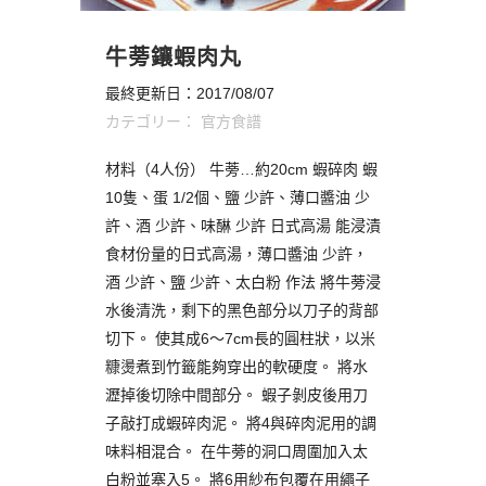
牛蒡鑲蝦肉丸
最終更新日：2017/08/07
カテゴリー：
官方食譜
材料（4人份） 牛蒡…約20cm 蝦碎肉 蝦
10隻、蛋 1/2個、鹽 少許、薄口醬油 少
許、酒 少許、味醂 少許 日式高湯 能浸漬
食材份量的日式高湯，薄口醬油 少許，
酒 少許、鹽 少許、太白粉 作法 將牛蒡浸
水後清洗，剩下的黑色部分以刀子的背部
切下。 使其成6～7cm長的圓柱狀，以米
糠燙煮到竹籤能夠穿出的軟硬度。 將水
瀝掉後切除中間部分。 蝦子剝皮後用刀
子敲打成蝦碎肉泥。 將4與碎肉泥用的調
味料相混合。 在牛蒡的洞口周圍加入太
白粉並塞入5。 將6用紗布包覆在用繩子