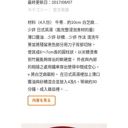
最終更新日：2017/08/07
カテゴリー：
官方食譜
材料（4人份） 牛蒡…約10cm 白芝麻…
少許 日式高湯（能完整浸泡食材的量）
薄口醬油…少許 砂糖…少許 作法 清洗牛
蒡並將殘留黑色部分用刀子背部切除。
使其成6～7cm長的圓柱狀，以米糠燙煮
到竹籤能夠穿出的軟硬度。 外皮與內部
的相接之處用鐵串穿出使得中間成空心。
v 將白芝麻磨粉。 在日式高湯裡加上薄口
醬油與砂糖混合並放入4及5，等候約30
分鐘，成入器皿裡。 ...
内容を見る