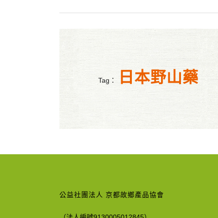
日本野山藥
Tag：
公益社團法人 京都故鄉產品協會
（法人編號9130005012845）