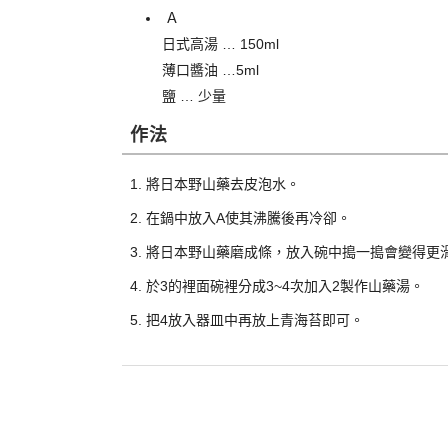
Ａ
日式高湯 … 150ml
薄口醬油 …5ml
鹽 … 少量
作法
將日本野山藥去皮泡水。
在鍋中放入A使其沸騰後再冷卻。
將日本野山藥磨成條，放入碗中搗一搗會變得更
於3的裡面碗裡分成3~4次加入2製作山藥湯。
把4放入器皿中再放上青海苔即可。