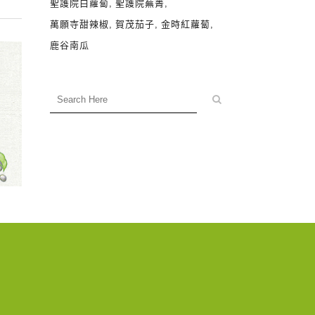
聖護院白蘿蔔
聖護院蕪菁
萬願寺甜辣椒
賀茂茄子
金時紅蘿蔔
鹿谷南瓜