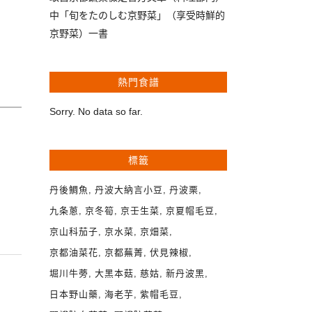
中「旬をたのしむ京野菜」（享受時鮮的
京野菜）一書
熱門食譜
Sorry. No data so far.
標籤
丹後鯛魚
丹波大納言小豆
丹波栗
九条蔥
京冬筍
京壬生菜
京夏帽毛豆
京山科茄子
京水菜
京畑菜
京都油菜花
京都蕪菁
伏見辣椒
堀川牛蒡
大黑本菇
慈姑
新丹波黑
日本野山藥
海老芋
紫帽毛豆