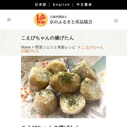
日本語
│
English
│
中文繁体
こえびちゃんの揚げたん
Home
>
野菜ソムリエ考案レシピ
>
こえびちゃん
の揚げたん