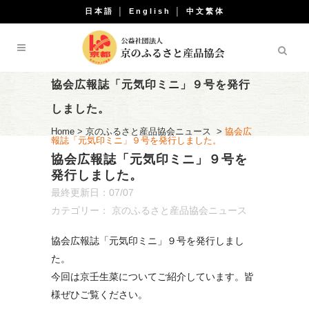
日本語
│
English
│
中文繁体
協会広報誌「元気印ミニ」９号を発行
しました。
Home
>
京のふるさと産品協会ニュース
>
協会広
報誌「元気印ミニ」９号を発行しました。
協会広報誌「元気印ミニ」９号を
発行しました。
最終更新日：07/07
カテゴリー：
京のふるさと産品協会ニュース
協会広報誌「元気印ミニ」９号を発行しまし
た。
今回は京壬生菜についてご紹介しています。皆
様ぜひご覧ください。