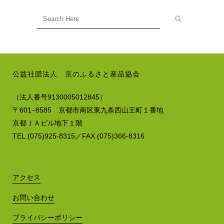
公益社団法人 京のふるさと産品協会
（法人番号9130005012845）
〒601−8585 京都市南区東九条西山王町１番地
京都ＪＡビル地下１階
TEL.(075)925-8315／FAX.(075)366-8316
アクセス
お問い合わせ
プライバシーポリシー