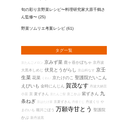
旬の彩り京野菜レシピ〜料理研究家大原千鶴さ
ん監修〜
(25)
野菜ソムリエ考案レシピ
(61)
タグ一覧
京みず菜
鹿ヶ谷かぼちゃ
京丹波
京たんごメロン
京壬
伏見とうがらし
大黒本しめじ
京山科なす
生菜
花菜
京たけのこ
聖護院だいこん
くわい
賀茂なす
えびいも
金時にんじん
丹波大納言
九
紫ずきん
京 夏ずきん
小豆
京こかぶ
京たんご梨
条ねぎ
京夏ずきん
丹波くり
や
京はたけ菜
丹後ぐじ
万願寺甘とう
聖護院
堀川ごぼう
まのいも
かぶ
新丹波黒