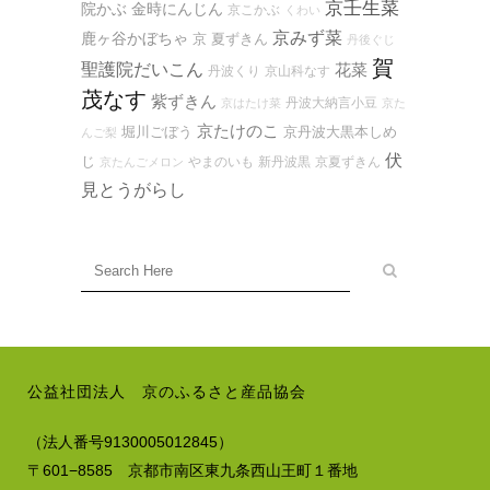
京壬生菜
院かぶ
金時にんじん
京こかぶ
くわい
京みず菜
鹿ヶ谷かぼちゃ
京 夏ずきん
丹後ぐじ
賀
聖護院だいこん
花菜
丹波くり
京山科なす
茂なす
紫ずきん
丹波大納言小豆
京はたけ菜
京た
京たけのこ
堀川ごぼう
京丹波大黒本しめ
んご梨
伏
じ
やまのいも
新丹波黒
京夏ずきん
京たんごメロン
見とうがらし
公益社団法人 京のふるさと産品協会
（法人番号9130005012845）
〒601−8585 京都市南区東九条西山王町１番地