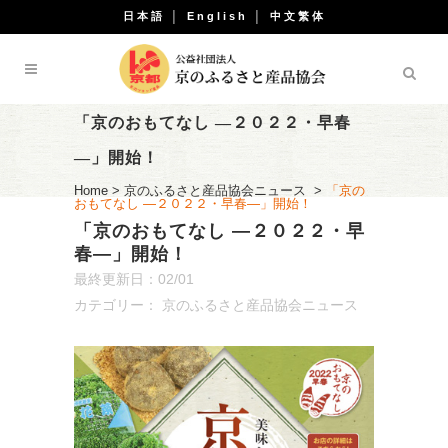
日本語
│
English
│
中文繁体
「京のおもてなし ―２０２２・早春
―」開始！
Home
>
京のふるさと産品協会ニュース
>
「京の
おもてなし ―２０２２・早春―」開始！
「京のおもてなし ―２０２２・早
春―」開始！
最終更新日：02/01
カテゴリー：
京のふるさと産品協会ニュース