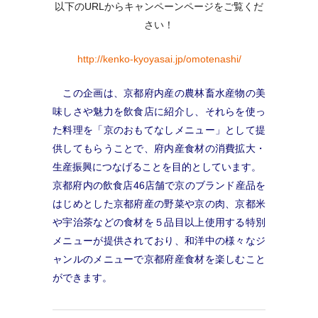
以下のURLからキャンペーンページをご覧くだ
さい！
http://kenko-kyoyasai.jp/omotenashi/
この企画は、京都府内産の農林畜水産物の美
味しさや魅力を飲食店に紹介し、
それらを使っ
た料理を「京のおもてなしメニュー」として提
供してもらうことで、
府内産食材の消費拡大・
生産振興につなげることを目的としています。
京都府内の飲食店46店舗で京のブランド産品を
はじめとした京都府産の野菜や
京の肉、京都米
や宇治茶などの食材を５品目以上使用する特別
メニューが提供さ
れており、和洋中の様々なジ
ャンルのメニューで京都府産食材を楽しむこと
がで
きます。