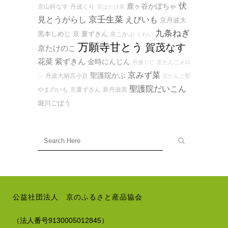
伏
鹿ヶ谷かぼちゃ
京山科なす
丹波くり
京はたけ菜
京壬生菜
見とうがらし
えびいも
京丹波大
九条ねぎ
黒本しめじ
京 夏ずきん
京こかぶ
くわい
万願寺甘とう
賀茂なす
京たけのこ
花菜
紫ずきん
金時にんじん
丹後ぐじ
京たんごメロ
京みず菜
聖護院かぶ
丹波大納言小豆
ン
京たんご梨
聖護院だいこん
やまのいも
京夏ずきん
新丹波黒
堀川ごぼう
公益社団法人 京のふるさと産品協会
（法人番号9130005012845）