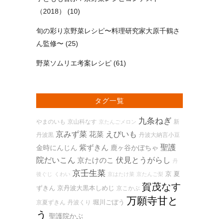
（2018）
(10)
旬の彩り京野菜レシピ〜料理研究家大原千鶴さ
ん監修〜
(25)
野菜ソムリエ考案レシピ
(61)
タグ一覧
九条ねぎ
やまのいも
京山科なす
新
京たんごメロン
京みず菜
花菜
えびいも
丹波黒
丹波大納言小豆
紫ずきん
聖護
金時にんじん
鹿ヶ谷かぼちゃ
院だいこん
京たけのこ
伏見とうがらし
丹
京壬生菜
京 夏
後ぐじ
くわい
京はたけ菜
京たんご梨
賀茂なす
ずきん
京丹波大黒本しめじ
京こかぶ
万願寺甘と
堀川ごぼう
京夏ずきん
丹波くり
う
聖護院かぶ