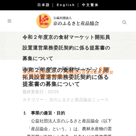
日本語
│
English
│
中文繁体
令和２年度京の食材マーケット開拓員
設置運営業務委託契約に係る提案書の
募集について
Home
>
京のふるさと産品協会ニュース
>
令和２
令和２年度京の食材マーケット開
年度京の食材マーケット開拓員設置運営業務委託契
約に係る提案書の募集について
拓員設置運営業務委託契約に係る
提案書の募集について
最終更新日：02/25
カテゴリー：
京のふるさと産品協会ニュース
１ 事業の趣旨・目的
公益社団法人京のふるさと産品協会（以下
「産品協会」という。）は、農林水産物の需