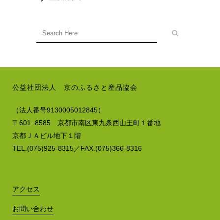
公益社団法人 京のふるさと産品協会
（法人番号9130005012845）
〒601−8585 京都市南区東九条西山王町１番地
京都ＪＡビル地下１階
TEL.(075)925-8315／FAX.(075)366-8316
アクセス
お問い合わせ