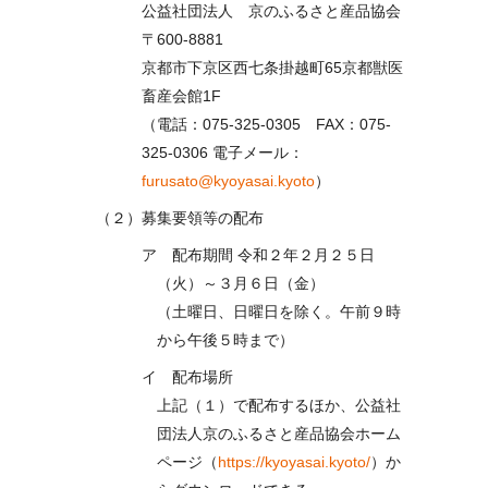
公益社団法人 京のふるさと産品協会
〒600-8881
京都市下京区西七条掛越町65京都獣医
畜産会館1F
（電話：075-325-0305 FAX：075-
325-0306 電子メール：
furusato@kyoyasai.kyoto
）
（２）募集要領等の配布
ア 配布期間 令和２年２月２５日
（火）～３月６日（金）
（土曜日、日曜日を除く。午前９時
から午後５時まで）
イ 配布場所
上記（１）で配布するほか、公益社
団法人京のふるさと産品協会ホーム
ページ（
https://kyoyasai.kyoto/
）か