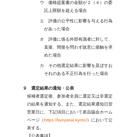
ウ 価格提案書の金額が２（４）の委
託上限額を超える場合
エ 評価の公平性に影響を与える行為
があった場合
オ 評価に係る外部有識者に対して、
直接、間接を問わず故意に接触を求
めた場合
カ その他選定結果に影響を及ぼすお
それのある不正行為を行った場合
９ 選定結果の通知・公表
候補者選定後、参加者全員に選定又は非選定
の結果を通知する。また、選定結果通知日翌
営業日に、下記項目において産品協会ホーム
ページ（
https://kyoyasai.kyoto/
）において公
表する。
【公表事項】