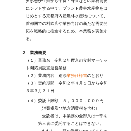
要形態が生鮮から中食・外食などの業務需要
にシフトする中で、ブランド農林水産物をは
じめとする京都府内産農林水産物について、
首都圏での料飲店や業務向けの新たな需要開
拓を戦略的に推進するため、本業務を実施す
る。
２ 業務概要
（１）業務名 令和２年度京の食材マーケッ
ト開拓員設置運営業務
（２）業務内容 別添
業務仕様書
のとおり
（３）契約期間 令和２年４月１日から令和
３年３月３１日
（４）委託上限額 ５，０００，０００円
（消費税及び地方消費税を含む）
受託者は、本業務の全部又は一部を
第三者に委託することはできない。