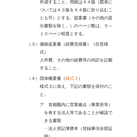
作成すること。用紙はＡ４版（図表に
ついてはＡ３版をＡ４版に折り込むこ
とも可）とする。提案書（その他の提
出書類を除く。）のページ数は、５～
１０ページ程度とする。
（３）価格提案書（経費見積書）（任意様
式）
人件費、その他の経費等の内訳を記載
すること。
（４）団体概要書（
様式３
）
様式３に加え、下記の書類を添付のこ
と。
ア 首都圏内に営業拠点（事業所等）
を有する法人等であることが確認で
きる書類
・法人登記簿謄本（登録事項全部証
明）