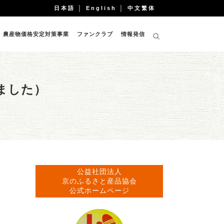
日本語
│
English
│
中文繁体
農産物価格安定対策事業
ファンクラブ
情報発信
ました）
公益社団法人
京のふるさと産品協会
公式ホームページ