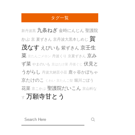
タグ一覧
九条ねぎ
金時にんじん
聖護院
新丹波黒
賀
かぶ
京 夏ずきん
京丹波大黒本しめじ
茂なす
京壬生
えびいも
紫ずきん
菜
京み
丹波くり
京夏ずきん
京たんごメロン
ず菜
伏見と
やまのいも
京はたけ菜
丹後ぐじ
うがらし
鹿ヶ谷かぼちゃ
丹波大納言小豆
京たけのこ
堀川ごぼう
くわい
京たんご梨
花菜
聖護院だいこん
京こかぶ
京山科な
万願寺甘とう
す