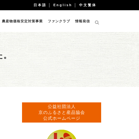
日本語
│
English
│
中文繁体
農産物価格安定対策事業
ファンクラブ
情報発信
た。
公益社団法人
京のふるさと産品協会
公式ホームページ