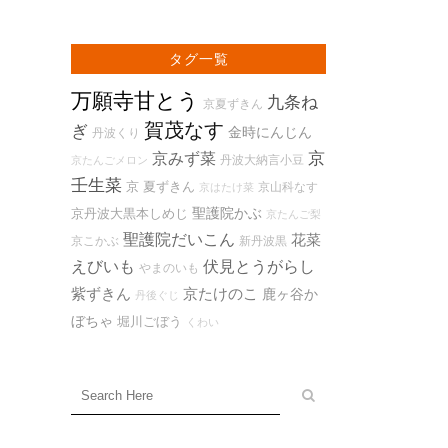
タグ一覧
万願寺甘とう
九条ね
京夏ずきん
賀茂なす
ぎ
金時にんじん
丹波くり
京
京みず菜
丹波大納言小豆
京たんごメロン
壬生菜
京 夏ずきん
京山科なす
京はたけ菜
聖護院かぶ
京丹波大黒本しめじ
京たんご梨
聖護院だいこん
花菜
京こかぶ
新丹波黒
えびいも
伏見とうがらし
やまのいも
紫ずきん
京たけのこ
鹿ヶ谷か
丹後ぐじ
ぼちゃ
堀川ごぼう
くわい