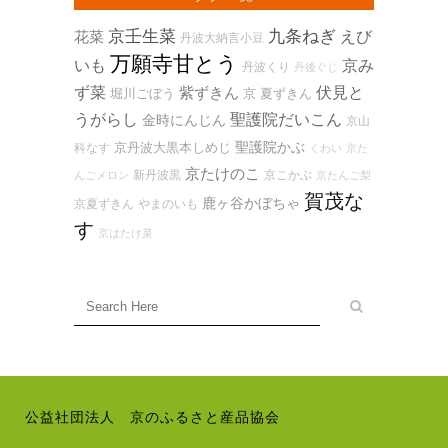
京壬生菜
九条ねぎ
花菜
えび
丹波大納言小豆
万願寺甘とう
いも
京み
丹波くり
丹後ぐじ
ず菜
紫ずきん
伏見と
堀川ごぼう
京 夏ずきん
うがらし
聖護院だいこん
金時にんじん
京山
聖護院かぶ
京丹波大黒本しめじ
科なす
くわい
京た
京たけのこ
新丹波黒
京こかぶ
んごメロン
京たんご梨
賀茂な
鹿ヶ谷かぼちゃ
京夏ずきん
やまのいも
す
京はたけ菜
公益社団法人 京のふるさと産品協会