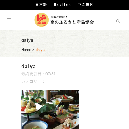
日本語
│
English
│
中文繁体
daiya
Home
>
daiya
daiya
最終更新日：07/31
カテゴリー：