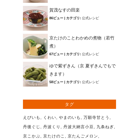
賀茂なすの田楽
86ビュー
|
カテゴリ:
公式レシピ
京たけのことわかめの煮物（若竹
煮）
67ビュー
|
カテゴリ:
公式レシピ
ゆで紫ずきん（京 夏ずきんでもで
きます）
58ビュー
|
カテゴリ:
公式レシピ
タグ
えびいも
くわい
やまのいも
万願寺甘とう
丹後ぐじ
丹波くり
丹波大納言小豆
九条ねぎ
京こかぶ
京たけのこ
京たんごメロン