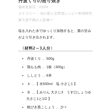
丹波くりの照り焼き
最終更新日：03/09
カテゴリー：
旬の彩り京野菜レシピ〜料理研究
家大原千鶴さん監修〜
塩を入れた水でゆっくり加熱すると、栗の甘み
がより引き出されます。
〈材料2～3人分〉
丹波くり … 500g
鶏もも肉 … 1枚（300g）
ししとう … 6本
Ａ …【 水500ml 塩 小さじ1 】
Ｂ …【 みりん 大さじ3 うす口しょうゆ
大さじ1と1/2 】
粗びき黒こしょう … 少々