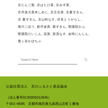
京たんご梨
京はたけ菜
京みず菜
京丹波大黒本しめじ
京壬生菜
京夏ずきん
京 夏ずきん
京山科なす
伏見とうがらし
堀川ごぼう
新丹波黒
紫ずきん
聖護院かぶ
聖護院だいこん
花菜
賀茂なす
金時にんじん
鹿ヶ谷かぼちゃ
公益社団法人 京のふるさと産品協会
（法人番号9130005012845）
〒601−8585 京都市南区東九条西山王町１番地