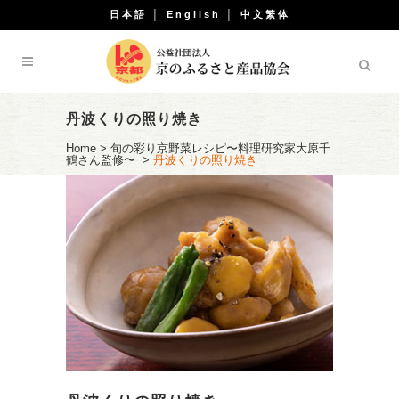
日本語
│
English
│
中文繁体
丹波くりの照り焼き
Home
>
旬の彩り京野菜レシピ〜料理研究家大原千
鶴さん監修〜
>
丹波くりの照り焼き