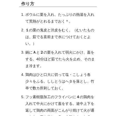
作り方
ボウルに栗を入れ、たっぷりの熱湯を入れ
て荒熱がとれるまでおく＊。
１
の栗の鬼皮と渋皮をむく。（むいたもの
は、茹でる直前まで水につけておくとよ
い。）
鍋に
Ａ
と
２
の栗を入れて弱火にかけ、蓋を
する。40分ほど茹でたら火を止め、そのま
ま冷ます。
鶏肉はひと口大に切って塩・こしょう各
少々をふる。ししとうはヘタを落とし、竹
串で数カ所刺しておく。
フッ素樹脂加工のフライパンに
４
の鶏肉を
入れて中火にかけて蓋をする。途中上下を
返して鶏肉の両面がこんがり焼けて火が通