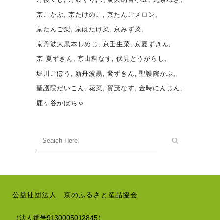
京こかぶ
京たけのこ
京たんごメロン
京たんご梨
京はたけ菜
京みず菜
京丹波大黒本しめじ
京壬生菜
京夏ずきん
京 夏ずきん
京山科なす
伏見とうがらし
堀川ごぼう
新丹波黒
紫ずきん
聖護院かぶ
聖護院だいこん
花菜
賀茂なす
金時にんじん
鹿ヶ谷かぼちゃ
公益社団法人 京のふるさと産品協会
（法人番号9130005012845）