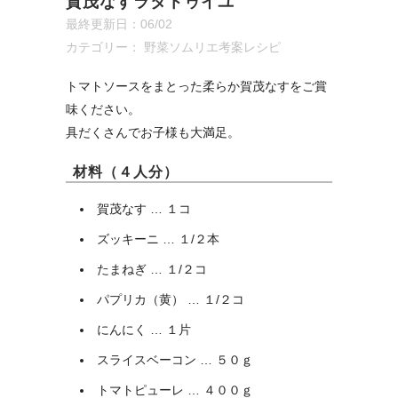
賀茂なすラタトゥイユ
最終更新日：06/02
カテゴリー：
野菜ソムリエ考案レシピ
トマトソースをまとった柔らか賀茂なすをご賞
味ください。
具だくさんでお子様も大満足。
材料（４人分）
賀茂なす … １コ
ズッキーニ … １/２本
たまねぎ … １/２コ
パプリカ（黄） … １/２コ
にんにく … １片
スライスベーコン … ５０ｇ
トマトピューレ … ４００ｇ