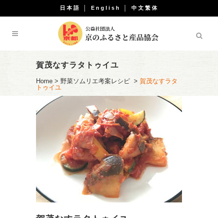
日本語
│
English
│
中文繁体
賀茂なすラタトゥイユ
Home
>
野菜ソムリエ考案レシピ
>
賀茂なすラタ
トゥイユ