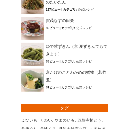
のたいたん
137ビュー
|
カテゴリ:
公式レシピ
賀茂なすの田楽
86ビュー
|
カテゴリ:
公式レシピ
ゆで紫ずきん（京 夏ずきんでもで
きます）
63ビュー
|
カテゴリ:
公式レシピ
京たけのことわかめの煮物（若竹
煮）
61ビュー
|
カテゴリ:
公式レシピ
タグ
えびいも
くわい
やまのいも
万願寺甘とう
丹後ぐじ
丹波くり
丹波大納言小豆
九条ねぎ