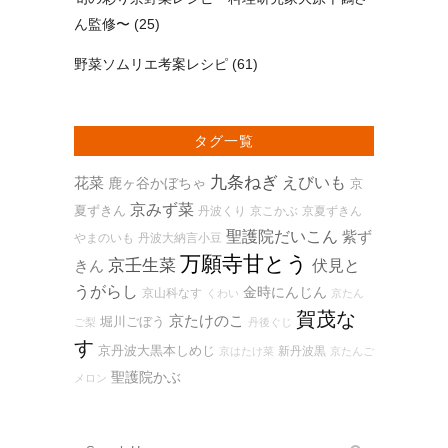
ん監修〜
(25)
野菜ソムリエ考案レシピ
(61)
タグ一覧
九条ねぎ
花菜
えびいも
鹿ヶ谷かぼちゃ
京
京みず菜
夏ずきん
丹波くり
京こかぶ
京夏ずきん
聖護院だいこん
紫ず
やまのいも
丹波大納言小豆
万願寺甘とう
京壬生菜
きん
伏見と
うがらし
金時にんじん
京山科なす
くわい
京たん
賀茂な
京たけのこ
堀川ごぼう
ご梨
丹後ぐじ
す
京丹波大黒本しめじ
新丹波黒
京はたけ菜
京たんご
聖護院かぶ
メロン