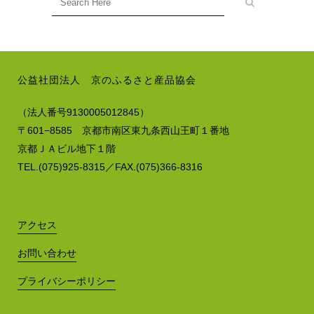
公益社団法人 京のふるさと産品協会
（法人番号9130005012845）
〒601−8585 京都市南区東九条西山王町１番地
京都ＪＡビル地下１階
TEL.(075)925-8315／FAX.(075)366-8316
アクセス
お問い合わせ
プライバシーポリシー