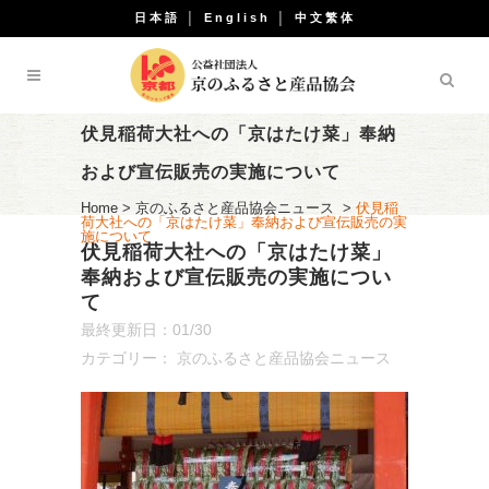
日本語
│
English
│
中文繁体
伏見稲荷大社への「京はたけ菜」奉納
および宣伝販売の実施について
Home
>
京のふるさと産品協会ニュース
>
伏見稲
荷大社への「京はたけ菜」奉納および宣伝販売の実
施について
伏見稲荷大社への「京はたけ菜」
奉納および宣伝販売の実施につい
て
最終更新日：01/30
カテゴリー：
京のふるさと産品協会ニュース