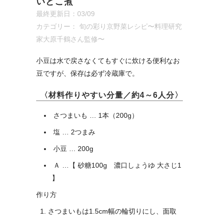
いとこ煮
最終更新日：03/09
カテゴリー：
旬の彩り京野菜レシピ〜料理研究
家大原千鶴さん監修〜
小豆は水で戻さなくてもすぐに炊ける便利なお
豆ですが、保存は必ず冷蔵庫で。
〈材料作りやすい分量／約4～6人分〉
さつまいも … 1本（200g）
塩 … 2つまみ
小豆 … 200g
Ａ …【 砂糖100g 濃口しょうゆ 大さじ1
】
作り方
さつまいもは1.5cm幅の輪切りにし、面取