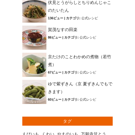
伏見とうがらしとちりめんじゃこ
のたいたん
136ビュー
|
カテゴリ:
公式レシピ
賀茂なすの田楽
86ビュー
|
カテゴリ:
公式レシピ
京たけのことわかめの煮物（若竹
煮）
67ビュー
|
カテゴリ:
公式レシピ
ゆで紫ずきん（京 夏ずきんでもで
きます）
60ビュー
|
カテゴリ:
公式レシピ
タグ
えびいも
くわい
やまのいも
万願寺甘とう