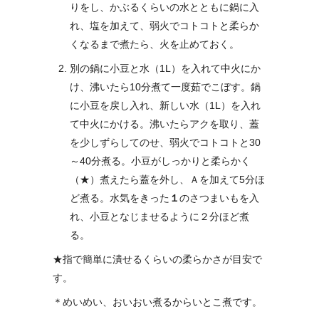
りをし、かぶるくらいの水とともに鍋に入
れ、塩を加えて、弱火でコトコトと柔らか
くなるまで煮たら、火を止めておく。
別の鍋に小豆と水（1L）を入れて中火にか
け、沸いたら10分煮て一度茹でこぼす。鍋
に小豆を戻し入れ、新しい水（1L）を入れ
て中火にかける。沸いたらアクを取り、蓋
を少しずらしてのせ、弱火でコトコトと30
～40分煮る。小豆がしっかりと柔らかく
（★）煮えたら蓋を外し、Ａを加えて5分ほ
ど煮る。水気をきった
１
のさつまいもを入
れ、小豆となじませるように２分ほど煮
る。
★指で簡単に潰せるくらいの柔らかさが目安で
す。
＊めいめい、おいおい煮るからいとこ煮です。