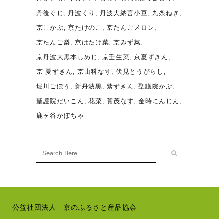
丹後ぐじ
丹波くり
丹波大納言小豆
九条ねぎ
京こかぶ
京たけのこ
京たんごメロン
京たんご梨
京はたけ菜
京みず菜
京丹波大黒本しめじ
京壬生菜
京夏ずきん
京 夏ずきん
京山科なす
伏見とうがらし
堀川ごぼう
新丹波黒
紫ずきん
聖護院かぶ
聖護院だいこん
花菜
賀茂なす
金時にんじん
鹿ヶ谷かぼちゃ
公益社団法人 京のふるさと産品協会