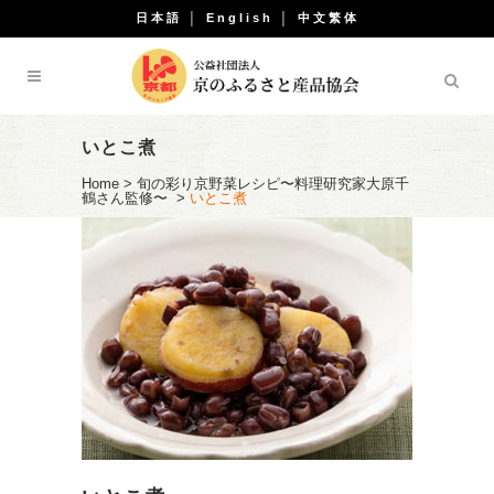
日本語
│
English
│
中文繁体
いとこ煮
Home
>
旬の彩り京野菜レシピ〜料理研究家大原千
鶴さん監修〜
>
いとこ煮