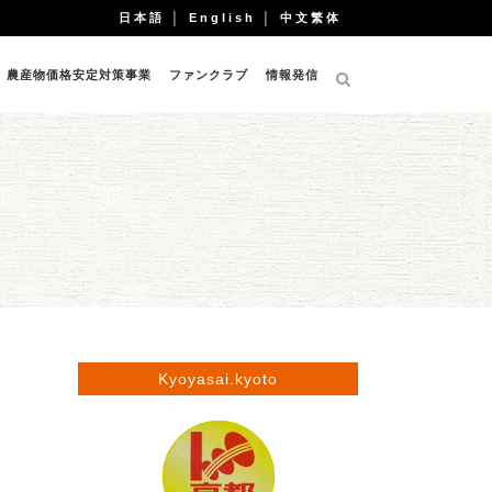
日本語
│
English
│
中文繁体
農産物価格安定対策事業
ファンクラブ
情報発信
Kyoyasai.kyoto