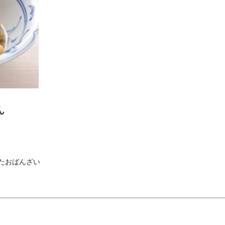
ん
たおばんざい