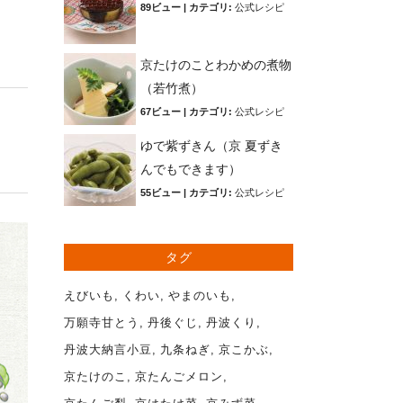
89ビュー
|
カテゴリ:
公式レシピ
京たけのことわかめの煮物
（若竹煮）
67ビュー
|
カテゴリ:
公式レシピ
ゆで紫ずきん（京 夏ずき
んでもできます）
55ビュー
|
カテゴリ:
公式レシピ
タグ
えびいも
くわい
やまのいも
万願寺甘とう
丹後ぐじ
丹波くり
丹波大納言小豆
九条ねぎ
京こかぶ
京たけのこ
京たんごメロン