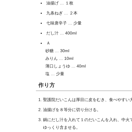
油揚げ … １枚
九条ねぎ … ２本
七味唐辛子 … 少量
だし汁 … 400ml
Ａ
砂糖 … 30ml
みりん … 10ml
薄口しょうゆ … 40ml
塩 … 少量
作り方
聖護院だいこんは厚目に皮をむき、食べやすい
油揚げを８等分に切り分ける。
鍋にだし汁を入れて１のだいこんを入れ、中火
ゆっくり含ませる。