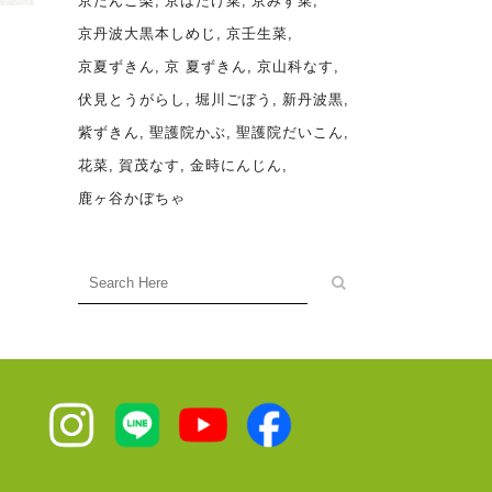
京たんご梨
京はたけ菜
京みず菜
京丹波大黒本しめじ
京壬生菜
京夏ずきん
京 夏ずきん
京山科なす
伏見とうがらし
堀川ごぼう
新丹波黒
紫ずきん
聖護院かぶ
聖護院だいこん
花菜
賀茂なす
金時にんじん
鹿ヶ谷かぼちゃ