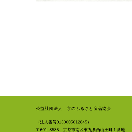
公益社団法人 京のふるさと産品協会
（法人番号9130005012845）
〒601−8585 京都市南区東九条西山王町１番地