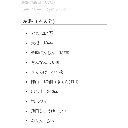
最終更新日：08/07
カテゴリー：
公式レシピ
材料（４人分）
ぐじ…1/4匹
大根…1/4本
金時にんじん…1/2本
ぎんなん…６個
きくらげ…小１枚
卵白…1/2個（きくらげ用）
出し汁…360cc
塩…少々
薄口しょうゆ…少々
みりん…少々