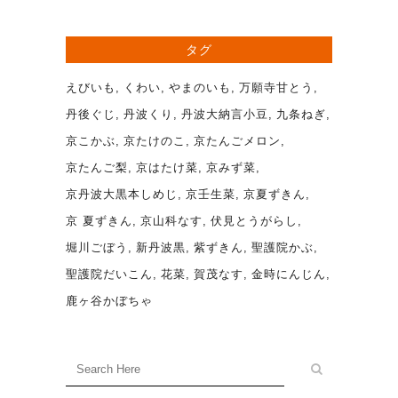
タグ
えびいも
くわい
やまのいも
万願寺甘とう
丹後ぐじ
丹波くり
丹波大納言小豆
九条ねぎ
京こかぶ
京たけのこ
京たんごメロン
京たんご梨
京はたけ菜
京みず菜
京丹波大黒本しめじ
京壬生菜
京夏ずきん
京 夏ずきん
京山科なす
伏見とうがらし
堀川ごぼう
新丹波黒
紫ずきん
聖護院かぶ
聖護院だいこん
花菜
賀茂なす
金時にんじん
鹿ヶ谷かぼちゃ