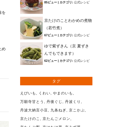
85ビュー
|
カテゴリ:
公式レシピ
除を
京たけのことわかめの煮物
（若竹煮）
67ビュー
|
カテゴリ:
公式レシピ
ゆで紫ずきん（京 夏ずき
止め
んでもできます）
62ビュー
|
カテゴリ:
公式レシピ
タグ
えびいも
くわい
やまのいも
万願寺甘とう
丹後ぐじ
丹波くり
丹波大納言小豆
九条ねぎ
京こかぶ
京たけのこ
京たんごメロン