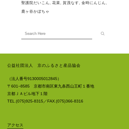
聖護院だいこん
花菜
賀茂なす
金時にんじん
鹿ヶ谷かぼちゃ
公益社団法人 京のふるさと産品協会
（法人番号9130005012845）
〒601−8585 京都市南区東九条西山王町１番地
京都ＪＡビル地下１階
TEL.(075)925-8315／FAX.(075)366-8316
アクセス