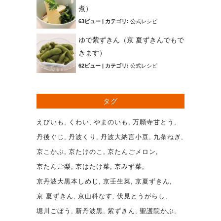
煮）
63ビュー
|
カテゴリ:
公式レシピ
ゆで紫ずきん（京 夏ずきんでもで
きます）
62ビュー
|
カテゴリ:
公式レシピ
タグ
えびいも
くわい
やまのいも
万願寺甘とう
丹後ぐじ
丹波くり
丹波大納言小豆
九条ねぎ
京こかぶ
京たけのこ
京たんごメロン
京たんご梨
京はたけ菜
京みず菜
京丹波大黒本しめじ
京壬生菜
京夏ずきん
京 夏ずきん
京山科なす
伏見とうがらし
堀川ごぼう
新丹波黒
紫ずきん
聖護院かぶ