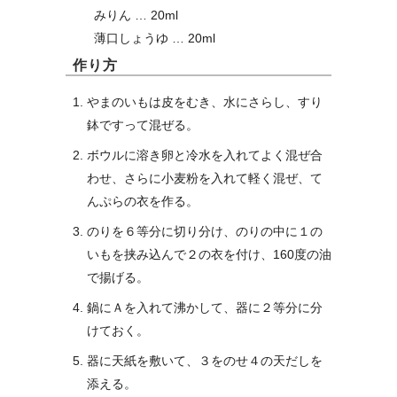
みりん … 20ml
薄口しょうゆ … 20ml
作り方
やまのいもは皮をむき、水にさらし、すり
鉢ですって混ぜる。
ボウルに溶き卵と冷水を入れてよく混ぜ合
わせ、さらに小麦粉を入れて軽く混ぜ、て
んぷらの衣を作る。
のりを６等分に切り分け、のりの中に１の
いもを挟み込んで２の衣を付け、160度の油
で揚げる。
鍋にＡを入れて沸かして、器に２等分に分
けておく。
器に天紙を敷いて、３をのせ４の天だしを
添える。