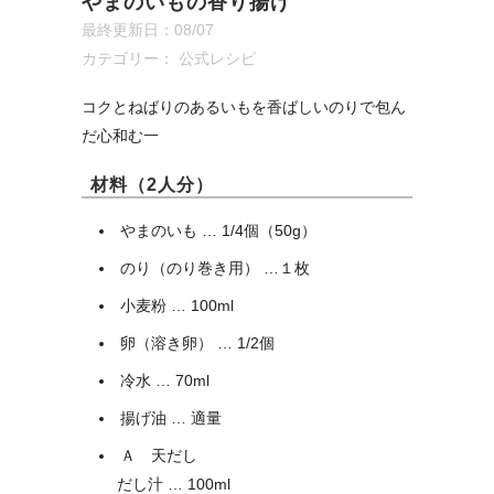
やまのいもの香り揚げ
最終更新日：08/07
カテゴリー：
公式レシピ
コクとねばりのあるいもを香ばしいのりで包ん
だ心和む一
材料（2人分）
やまのいも … 1/4個（50g）
のり（のり巻き用） …１枚
小麦粉 … 100ml
卵（溶き卵） … 1/2個
冷水 … 70ml
揚げ油 … 適量
Ａ 天だし
だし汁 … 100ml