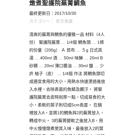
燉煮聖護院蕪菁鯛魚
最終更新日：2017/10/30
カテゴリー：
官方食譜
清爽的蕪菁與鯛魚的優雅一品 材料（4人
份） 聖護院蕪菁 … 1/4個 鯛魚頭 … 1條
的份量（200g） Ａ 昆布 … ５g 日式高
湯 … 400ml 酒 … 50ml 味醂 … 20ml B
砂糖 … 20ml 薄口醬油 … 30ml 鹽 … 少
許 柚子（皮） … 1/4個 作法 將鯛魚頭切
成適宜食用的大小，用熱水快速燙過後放
入水裡，去除表面的魚鱗及髒汙。 將聖
護院蕪菁去皮時削厚一點，切成易食的大
小，柔軟的葉子則切成5cm長度。 在鍋
裡放入A，並將1的鯛魚與2的蕪菁放入，
轉成中火。 3的蕪菁變軟之後放入B，用
中火慢慢燉煮使其入味，最後放入2的葉