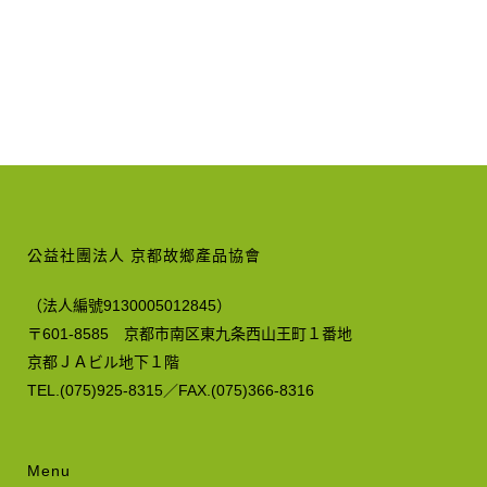
公益社團法人 京都故鄉產品協會
（法人編號9130005012845）
〒601-8585 京都市南区東九条西山王町１番地
京都ＪＡビル地下１階
TEL.(075)925-8315／FAX.(075)366-8316
Menu