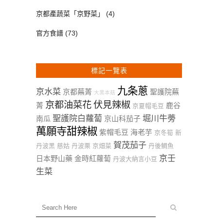
京都產蔬菜「京野菜」
(4)
官方食譜
(73)
標記一覽表
九条蔥
京水菜
京都蕪菁
聖護院蕪
大黑本菇
京都油菜花
伏見辣椒
菁
鹿谷
京夏帽毛豆
聖護院白蘿蔔
堀川牛蒡
南瓜
京山科茄子
萬願寺甜辣椒
紫帽毛豆
海老芋
京冬筍
新
賀茂茄子
丹波黑
慈姑
丹波栗
京畑菜
丹後鯛魚
京壬
日本野山藥
金時紅蘿蔔
丹波大納言小豆
生菜