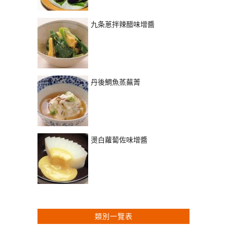
九条蔥拌辣醋味增醬
丹後鯛魚蒸蕪菁
燙白蘿蔔佐味增醬
類別一覽表