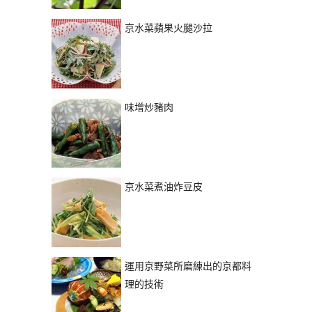
京水菜蘋果火腿沙拉
味增炒豬肉
京水菜煮油炸豆皮
運用京野菜所磨練出的京都料
理的技術