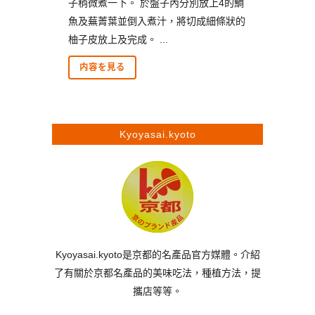
子稍微煮一下。 於盤子內分別放上4的鯛
魚及蕪菁葉並倒入煮汁，將切成細條狀的
柚子皮放上及完成。 ...
内容を見る
Kyoyasai.kyoto
Kyoyasai.kyoto是京都的名產品官方媒體。介紹
了有關於京都名產品的美味吃法，種植方法，提
攜店等等。