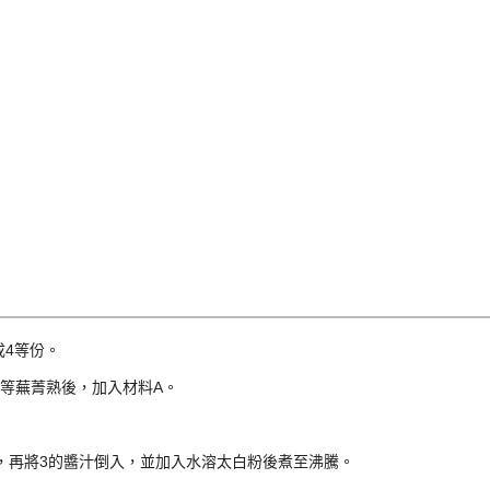
成4等份。
等蕪菁熟後，加入材料A。
，再將3的醬汁倒入，並加入水溶太白粉後煮至沸騰。