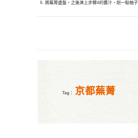
將蕪菁盛盤，之後淋上步驟4的醬汁，削一點柚
京都蕪菁
Tag：