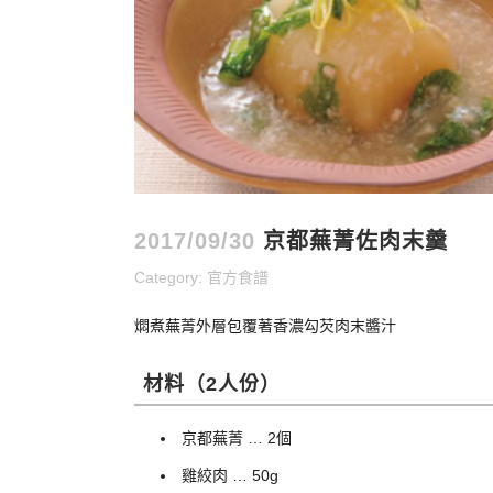
2017/09/30
京都蕪菁佐肉末羹
Category:
官方食譜
燜煮蕪菁外層包覆著香濃勾芡肉末醬汁
材料（2人份）
京都蕪菁 … 2個
雞絞肉 … 50g