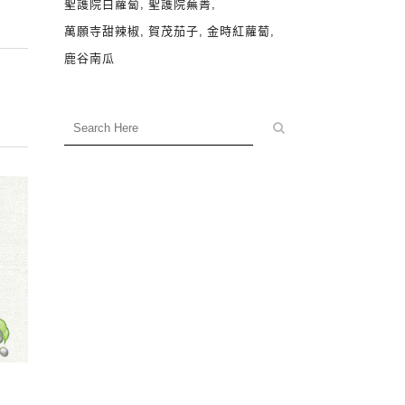
聖護院白蘿蔔
聖護院蕪菁
萬願寺甜辣椒
賀茂茄子
金時紅蘿蔔
鹿谷南瓜