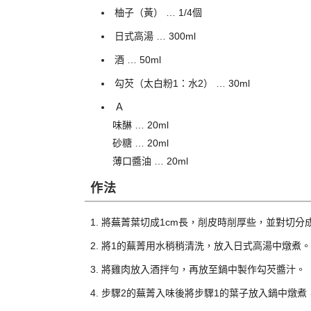
柚子（黃） … 1/4個
日式高湯 … 300ml
酒 … 50ml
勾芡（太白粉1：水2） … 30ml
Ａ
味醂 … 20ml
砂糖 … 20ml
薄口醬油 … 20ml
作法
將蕪菁葉切成1cm長，削皮時削厚些，並對切分
將1的蕪菁用水稍稍清洗，放入日式高湯中燉煮。
將雞肉放入酒拌勻，再放至鍋中製作勾芡醬汁。
步驟2的蕪菁入味後將步驟1的葉子放入鍋中燉煮