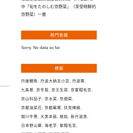
中「旬をたのしむ京野菜」（享受時鮮的
京野菜）一書
熱門食譜
Sorry. No data so far.
標籤
丹後鯛魚
丹波大納言小豆
丹波栗
九条蔥
京冬筍
京壬生菜
京夏帽毛豆
京山科茄子
京水菜
京畑菜
京都油菜花
京都蕪菁
伏見辣椒
堀川牛蒡
大黑本菇
慈姑
新丹波黑
日本野山藥
海老芋
紫帽毛豆