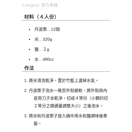
Category:
官方食譜
材料（４人份）
丹波栗…12個
米…320g
鹽…２g
水…480cc
作法
將米清洗乾淨，置於竹籃上濾掉水氣。
丹波栗子泡水一晚至外殼變軟，將外殼與內
皮用刀子去乾淨，切成４等份（小顆的切
２等分之類適量調整大小）之後泡水。
將米和丹波栗子放入鍋中用水和鹽調味後煮
飯。