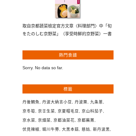
取自京都蔬菜檢定官方文章〈料理部門〉中「旬
をたのしむ京野菜」（享受時鮮的京野菜）一書
熱門食譜
Sorry. No data so far.
標籤
丹後鯛魚
丹波大納言小豆
丹波栗
九条蔥
京冬筍
京壬生菜
京夏帽毛豆
京山科茄子
京水菜
京畑菜
京都油菜花
京都蕪菁
伏見辣椒
堀川牛蒡
大黑本菇
慈姑
新丹波黑