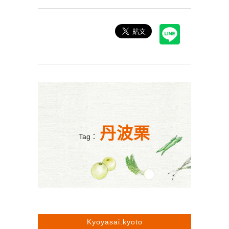
丹波栗
Tag：
Kyoyasai.kyoto