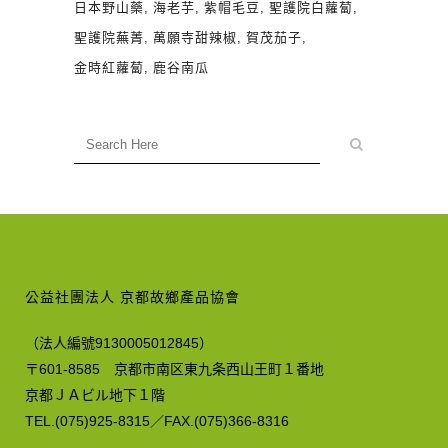
日本野山藥
海老芋
紫帽毛豆
聖護院白蘿蔔
聖護院蕪菁
萬願寺甜辣椒
賀茂茄子
金時紅蘿蔔
鹿谷南瓜
公益社團法人 京都故鄉產品協會
（法人編號9130005012845）
〒601-8585 京都市南区東九条西山王町１番地
京都ＪＡビル地下１階
TEL.(075)925-8315／FAX.(075)366-8316