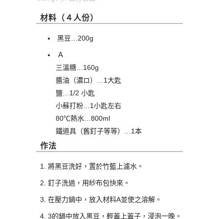
材料（４人份）
黑豆…200g
Ａ
三溫糖…160g
醬油（濃ロ）…1大匙
鹽…1/2 小匙
小蘇打粉…1小匙左右
80℃熱水…800ml
鐵道具（舊釘子等等）…1本
作法
將黑豆洗好，置於竹籃上濾水。
釘子洗過，用紗布包快來。
在壓力鍋中，放入材料A並使之溶解。
3的鍋中放入黑豆，輕蓋上蓋子，浸泡一晚。