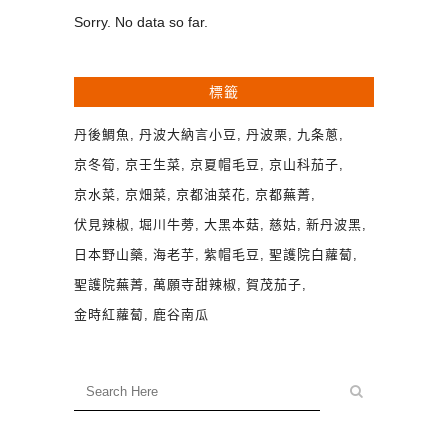
Sorry. No data so far.
標籤
丹後鯛魚
丹波大納言小豆
丹波栗
九条蔥
京冬筍
京壬生菜
京夏帽毛豆
京山科茄子
京水菜
京畑菜
京都油菜花
京都蕪菁
伏見辣椒
堀川牛蒡
大黑本菇
慈姑
新丹波黑
日本野山藥
海老芋
紫帽毛豆
聖護院白蘿蔔
聖護院蕪菁
萬願寺甜辣椒
賀茂茄子
金時紅蘿蔔
鹿谷南瓜