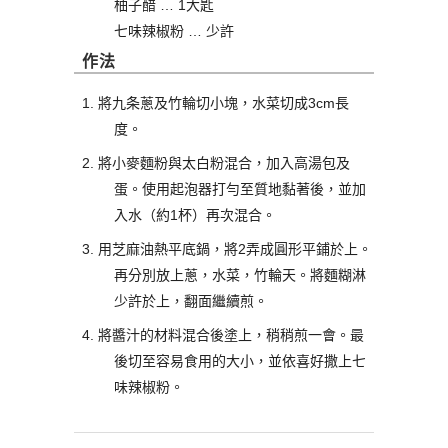
柚子醋 … 1大匙
七味辣椒粉 … 少許
作法
將九条蔥及竹輪切小塊，水菜切成3cm長
度。
將小麥麵粉與太白粉混合，加入高湯包及
蛋。使用起泡器打勻至質地黏著後，並加
入水（約1杯）再次混合。
用芝麻油熱平底鍋，將2弄成圓形平鋪於上。
再分別放上蔥，水菜，竹輪天。將麵糊淋
少許於上，翻面繼續煎。
將醬汁的材料混合後塗上，稍稍煎一會。最
後切至容易食用的大小，並依喜好撒上七
味辣椒粉。