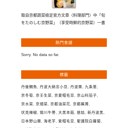
取自京都蔬菜檢定官方文章〈料理部門〉中「旬
をたのしむ京野菜」（享受時鮮的京野菜）一書
熱門食譜
Sorry. No data so far.
標籤
丹後鯛魚
丹波大納言小豆
丹波栗
九条蔥
京冬筍
京壬生菜
京夏帽毛豆
京山科茄子
京水菜
京畑菜
京都油菜花
京都蕪菁
伏見辣椒
堀川牛蒡
大黑本菇
慈姑
新丹波黑
日本野山藥
海老芋
紫帽毛豆
聖護院白蘿蔔