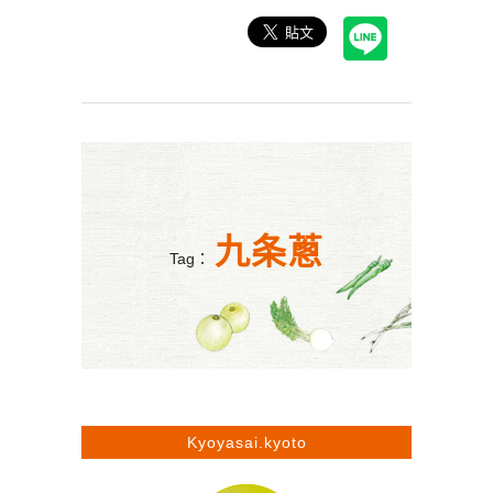
九条蔥
Tag：
Kyoyasai.kyoto