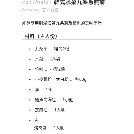
2017/08/07
韓式水菜九条蔥煎餅
Category:
官方食譜
能夠享用到浸漬著九条蔥及鯖魚的美味醬汁
材料（４人份）
九条蔥 … 粗的2根
水菜 … 1/4袋
竹輪 … 小型2根
小麥麵粉、太白粉 … 各80g
蛋 … 1個
鰹魚高湯包 … 1小匙
芝麻油 … 1大匙
A
烤肉醬 … 2大匙