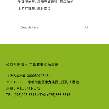
聖護院蕪菁
萬願寺甜辣椒
賀茂茄子
金時紅蘿蔔
鹿谷南瓜
公益社團法人 京都故鄉產品協會
（法人編號9130005012845）
〒601-8585 京都市南区東九条西山王町１番地
京都ＪＡビル地下１階
TEL.(075)925-8315／FAX.(075)366-8316