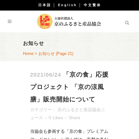
日本語
│
English
│
中文繁体
お知らせ
Home
>
お知らせ
(Page 21)
「京の食」応援
2021/06/24
プロジェクト 「京の涼風
膳」販売開始について
カテゴリー：
京のふるさと産品協会ニ
ュース
0
Likes
Share
当協会も参画する「京の食」プレミアム