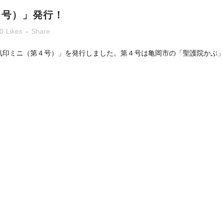
４号）」発行！
0
Likes
Share
気印ミニ（第４号）」を発行しました。第４号は亀岡市の「聖護院かぶ