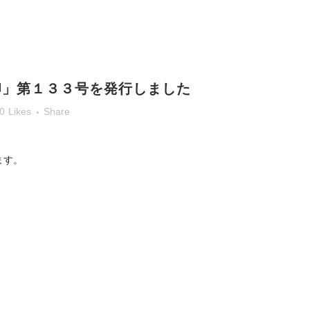
印」第１３３号を発行しました
0
Likes
Share
。
ます。