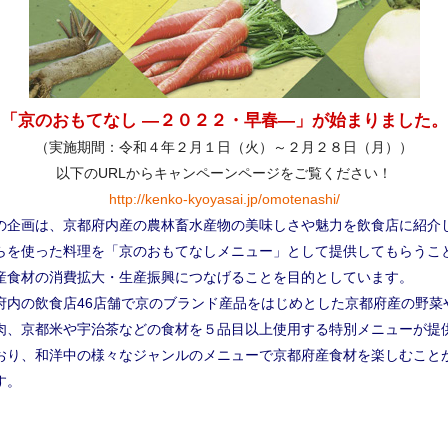
「京のおもてなし ―２０２２・早春―」が始まりました。
（実施期間：令和４年２月１日（火）～２月２８日（月））
以下のURLからキャンペーンページをご覧ください！
http://kenko-kyoyasai.jp/omotenashi/
企画は、京都府内産の農林畜水産物の美味しさや魅力を飲食店に紹介
らを使った料理を「京のおもてなしメニュー」として提供してもらうこ
産食材の消費拡大・生産振興につなげることを目的としています。
府内の飲食店46店舗で京のブランド産品をはじめとした京都府産の野菜
肉、京都米や宇治茶などの食材を５品目以上使用する特別メニューが提
おり、和洋中の様々なジャンルのメニューで京都府産食材を楽しむこと
す。