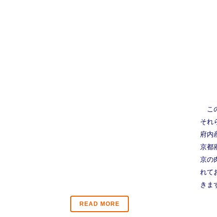
この
それ
府内
京都
京の
れて
きま
READ MORE