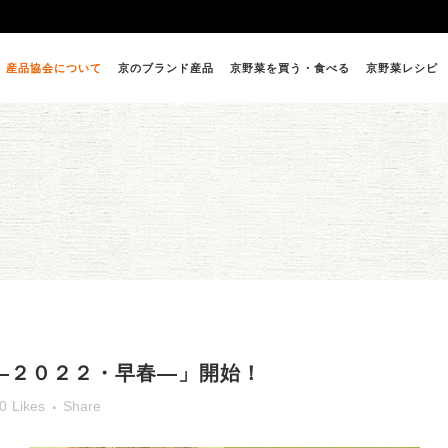
産品協会について
京のブランド産品
京野菜を買う・食べる
京野菜レシピ
―２０２２・早春―」開始！
0
Likes
Share