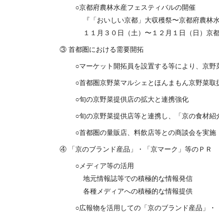
京都府農林水産フェスティバルの開催
『「おいしい京都」大収穫祭〜京都府農林水
１１月３０日（土）〜１２月１日（日）京
③ 首都圏における需要開拓
マーケット開拓員を設置する等により、京野
首都圏京野菜マルシェとほんまもん京野菜取
旬の京野菜提供店の拡大と連携強化
旬の京野菜提供店等と連携し、「京の食材紹
首都圏の量販店、料飲店等との商談会を実施
④ 「京のブランド産品」・「京マーク」等のＰＲ
メディア等の活用
地元情報誌等での積極的な情報発信
各種メディアへの積極的な情報提供
広報物を活用しての「京のブランド産品」・