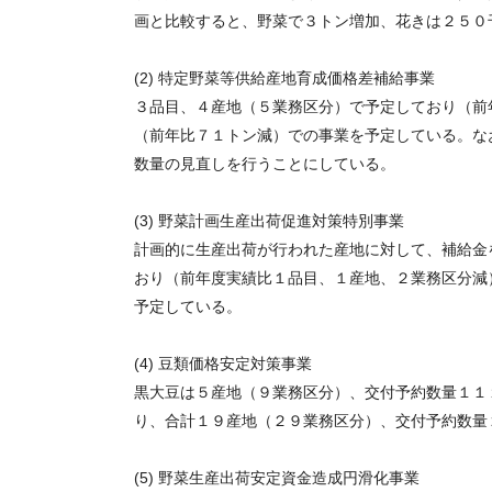
画と比較すると、野菜で３トン増加、花きは２５０
(2) 特定野菜等供給産地育成価格差補給事業
３品目、４産地（５業務区分）で予定しており（前
（前年比７１トン減）での事業を予定している。な
数量の見直しを行うことにしている。
(3) 野菜計画生産出荷促進対策特別事業
計画的に生産出荷が行われた産地に対して、補給金
おり（前年度実績比１品目、１産地、２業務区分減
予定している。
(4) 豆類価格安定対策事業
黒大豆は５産地（９業務区分）、交付予約数量１１
り、合計１９産地（２９業務区分）、交付予約数量
(5) 野菜生産出荷安定資金造成円滑化事業