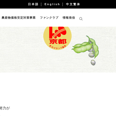
日本語
│
English
│
中文繁体
農産物価格安定対策事業
ファンクラブ
情報発信
努力が
。