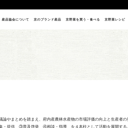
産品協会について
京のブランド産品
京野菜を買う・食べる
京野菜レシピ
議論やまとめを踏まえ、府内産農林水産物の市場評価の向上と生産者の
集・提供 ③普及啓発 ④相談・指導 を４本柱として活動を展開する