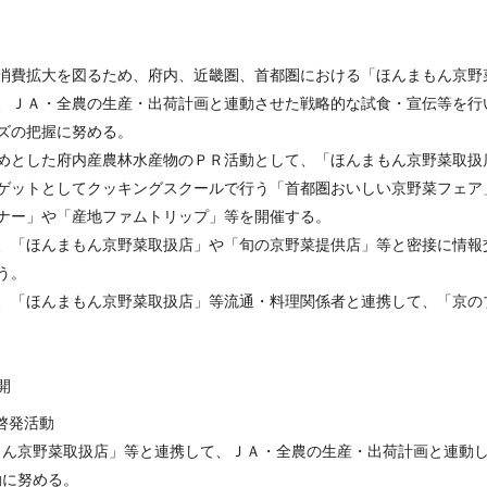
消費拡大を図るため、府内、近畿圏、首都圏における「ほんまもん京野
、ＪＡ・全農の生産・出荷計画と連動させた戦略的な試食・宣伝等を行
ズの把握に努める。
めとした府内産農林水産物のＰＲ活動として、「ほんまもん京野菜取扱
ゲットとしてクッキングスクールで行う「首都圏おいしい京野菜フェア
ナー」や「産地ファムトリップ」等を開催する。
、「ほんまもん京野菜取扱店」や「旬の京野菜提供店」等と密接に情報
う。
、「ほんまもん京野菜取扱店」等流通・料理関係者と連携して、「京の
開
啓発活動
もん京野菜取扱店」等と連携して、ＪＡ・全農の生産・出荷計画と連動
動に努める。