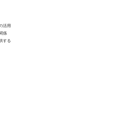
の活用
関係
供する