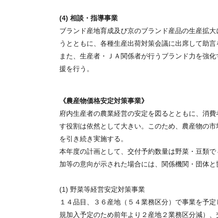
(4) 相談・指導事業
ブランド産地育成及び京のブランド産品の生産拡大
うとともに、各種生産出荷対策会議に出席して助言
また、生産者・ＪＡ関係者が行うブランド力を強化
援を行う。
《農産物価格安定対策事業》
府内生産者の農業経営の安定を図るとともに、消費
す役割は依然として大きい。このため、農産物の市
を引き続き実施する。
本年度の計画として、交付予約数量は野菜・豆類で
加等の意向が示された場合には、関係機関・団体と
(1) 野菜等経営安定対策事業
１４品目、３６産地（５４業務区分）で事業を予定
規加入予定のため前年より２産地２業務区分減）、