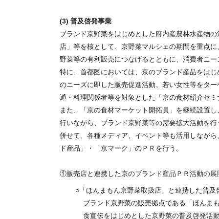
(3) 普及啓発事業
ブランド京野菜をはじめとした府内産農林水産物の
店」等を核として、京野菜マルシェの期間を重点に
野菜等の有利販売につなげるとともに、消費者ニー
特に、首都圏においては、京のブランド産品をはじ
のニーズに即した販売促進活動、若い女性等をター
通・料理関係者等を対象とした「京の食材紹介セミ
また、「京の食材マーケット開拓員」を継続設置し
行いながら、ブランド京野菜等の需要拡大活動を行
併せて、各種メディア、イベント等も活用しながら
ド産品」・「京マーク」のＰＲを行う。
①販売店と連携した京のブランド産品ＰＲ活動の展
「ほんまもん京野菜取扱店」と連携した普及
ブランド京野菜の販売拠点である「ほんま
食宣伝をはじめとした京野菜の普及啓発活