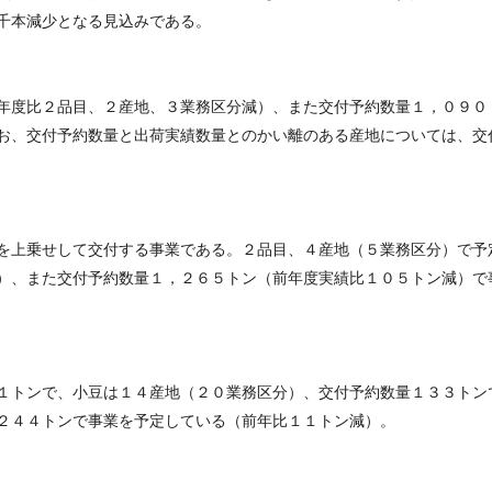
千本減少となる見込みである。
年度比２品目、２産地、３業務区分減）、また交付予約数量１，０９０
お、交付予約数量と出荷実績数量とのかい離のある産地については、交
を上乗せして交付する事業である。２品目、４産地（５業務区分）で予
）、また交付予約数量１，２６５トン（前年度実績比１０５トン減）で
１トンで、小豆は１４産地（２０業務区分）、交付予約数量１３３トン
２４４トンで事業を予定している（前年比１１トン減）。