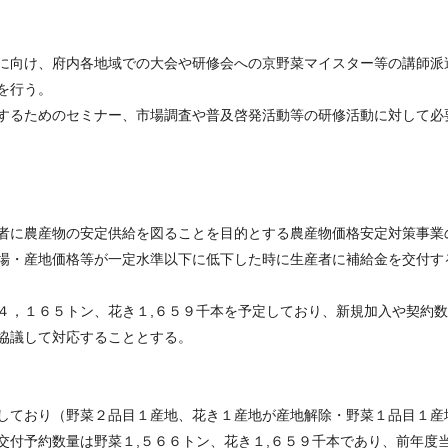
に向け、府内各地域での大会や研修会への京野菜マイスター等の講師派
を行う。
するためのセミナー、市場調査や普及啓発活動等の研修活動に対して必
者に農産物の安定供給を図ることを目的とする農産物価格安定対策事業
場・産地価格等が一定水準以下に低下した時に生産者に補給金を交付す
４，１６５トン、花き１,６５９千本を予定しており、新規加入や契約
協議して対応することとする。
しており（野菜２品目１産地、花き１産地が産地解除・野菜１品目１産
交付予約数量は野菜１,５６６トン、花き１,６５９千本であり、前年度