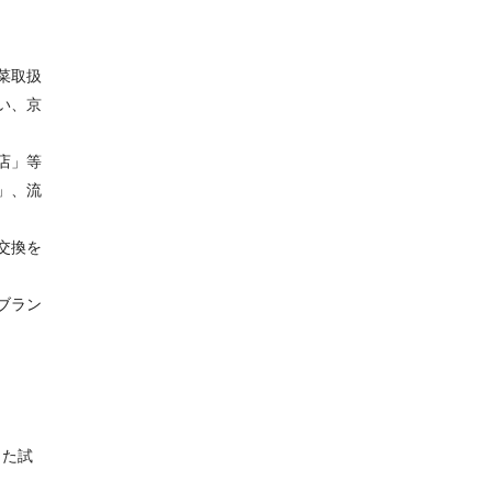
菜取扱
い、京
店」等
」、流
交換を
ブラン
した試