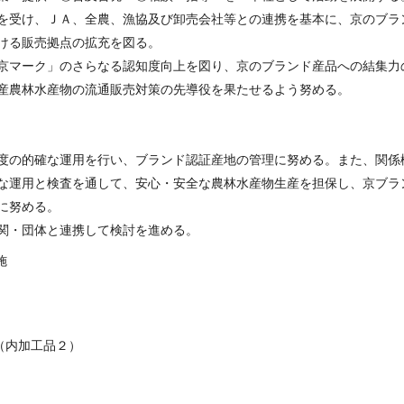
を受け、ＪＡ、全農、漁協及び卸売会社等との連携を基本に、京のブラ
ける販売拠点の拡充を図る。
京マーク」のさらなる認知度向上を図り、京のブランド産品への結集力
産農林水産物の流通販売対策の先導役を果たせるよう努める。
度の的確な運用を行い、ブランド認証産地の管理に努める。また、関係
な運用と検査を通して、安心・安全な農林水産物生産を担保し、京ブラ
に努める。
関・団体と連携して検討を進める。
施
内加工品２）