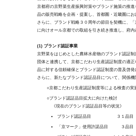
京都府の京野菜生産振興対策やブランド施策の推進
品の販売戦略を企画・提案し、首都圏・近畿圏にお
さらに、ブランド戦略３０周年の節目を契機に、「
に向けオール京都での取組を引き続き推進し、府内
(1) ブランド認証事業
京野菜をはじめとした農林水産物のブランド認証制
団体と連携して、京都こだわり生産認証制度の適正
品に対する信頼確保とブランド認証制度の普及啓発
さらに、新たなブランド認証品目について、関係機
京都こだわり生産認証制度等による検査の実
ブランド認証品目拡大に向けた検討
《現在のブランド認証品目等の状況》
ブランド認証品目 ３１品目（
「京マーク」使用許諾品目 ３品目