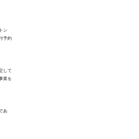
トン
付予約
定して
事業を
であ