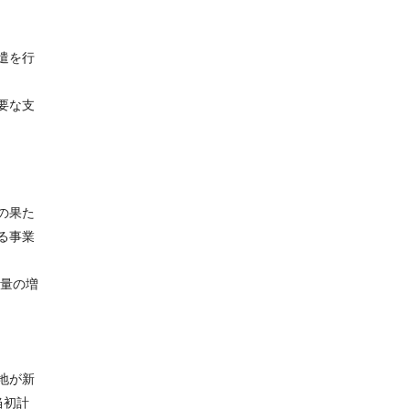
遣を行
要な支
の果た
る事業
数量の増
地が新
当初計