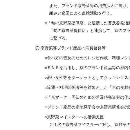
また、ブランド京野菜等の消費拡大に向け
組みと巡回による点検活動を行う。
「旬の京野菜提供店」と連携した普及啓発活
「旬の京野菜提供店」と連携して、京のブ
に繋げる。
② 京野菜等ブランド産品の消費啓発等
食べ方の普及のためのレシピ作成、料理レシ
ＳＮＳを活用し、京のブランド産品等の府内
若い女性等をターゲットとしてクッキングス
流通・料理関係者等を対象とした「京の食材
「京マーク」周知のための普及啓発資材の作
ブランド産品の産地見学会や京野菜研修会の
京野菜マイスターへの活動支援
２１名の京野菜マイスターに対し、京野菜