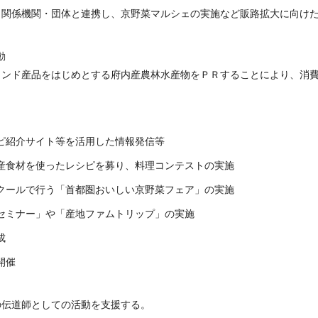
、関係機関・団体と連携し、京野菜マルシェの実施など販路拡大に向け
動
ランド産品をはじめとする府内産農林水産物をＰＲすることにより、消
ピ紹介サイト等を活用した情報発信等
産食材を使ったレシピを募り、料理コンテストの実施
クールで行う「首都圏おいしい京野菜フェア」の実施
セミナー」や「産地ファムトリップ」の実施
成
開催
の伝道師としての活動を支援する。