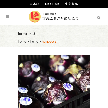
日本語
│
English
│
中文繁体
homesec2
Home
>
Home
>
homesec2