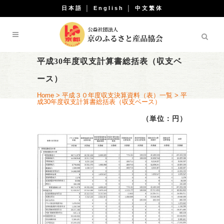
日本語
│
English
│
中文繁体
平成30年度収支計算書総括表（収支ベ
ース）
Home
>
平成３０年度収支決算資料（表）一覧
>
平
成30年度収支計算書総括表（収支ベース）
（単位：円）