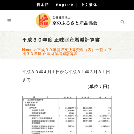
日本語
│
English
│
中文繁体
平成３０年度 正味財産増減計算書
Home
>
平成３０年度収支決算資料（表）一覧
>
平
成３０年度 正味財産増減計算書
平成３０年４月１日から平成３１年３月３１日
まで
（単位：円）