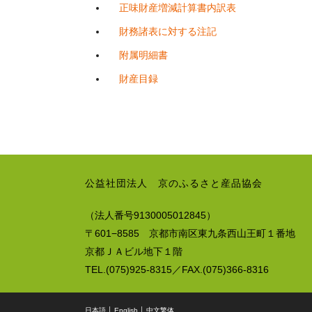
正味財産増減計算書内訳表
財務諸表に対する注記
附属明細書
財産目録
公益社団法人 京のふるさと産品協会
（法人番号9130005012845）
〒601−8585 京都市南区東九条西山王町１番地
京都ＪＡビル地下１階
TEL.(075)925-8315／FAX.(075)366-8316
日本語
│
English
│
中文繁体