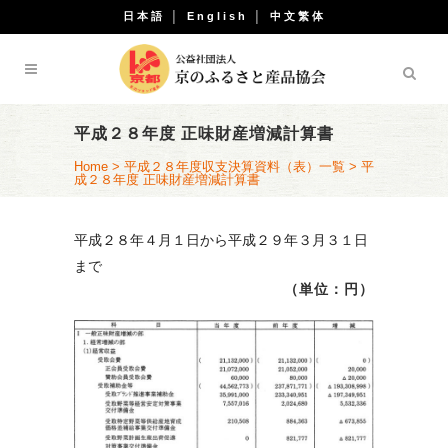
日本語
│
English
│
中文繁体
平成２８年度 正味財産増減計算書
Home
>
平成２８年度収支決算資料（表）一覧
>
平
成２８年度 正味財産増減計算書
平成２８年４月１日から平成２９年３月３１日
まで
（単位：円）