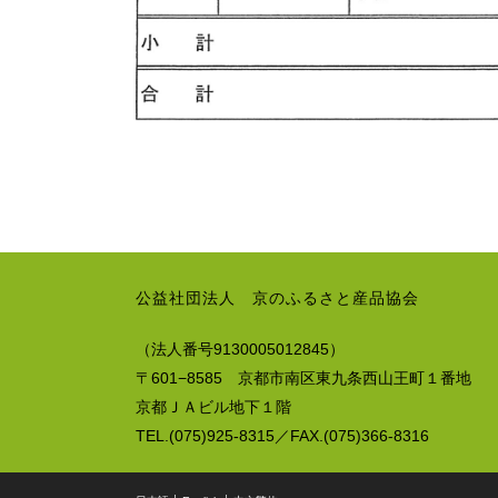
公益社団法人 京のふるさと産品協会
（法人番号9130005012845）
〒601−8585 京都市南区東九条西山王町１番地
京都ＪＡビル地下１階
TEL.(075)925-8315／FAX.(075)366-8316